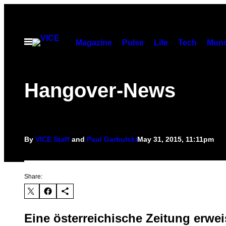
Skip
to
content
Open
Magazine
Pulse
Life
Tech
Munc
Menu
Hangover-News
By
VICE Staff
and
Paul Garbulski
May 31, 2015, 11:11pm
Share:
Eine österreichische Zeitung erwe