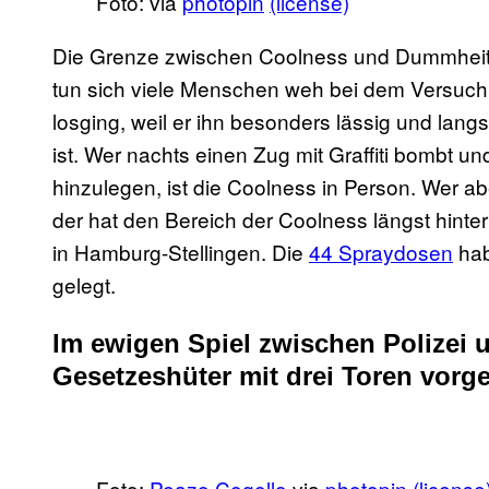
Foto:
via
photopin
(license)
Die Grenze zwischen Coolness und Dummheit ist
tun sich viele Menschen weh bei dem Versuch,
losging, weil er ihn besonders lässig und lan
ist. Wer nachts einen Zug mit Graffiti bombt u
hinzulegen, ist die Coolness in Person. Wer ab
der hat den Bereich der Coolness längst hinte
in Hamburg-Stellingen. Die
44 Spraydosen
hab
gelegt.
Im ewigen Spiel zwischen Polizei
Gesetzeshüter mit drei Toren vorge
Foto:
Peazo Cogollo
via
photopin
(license