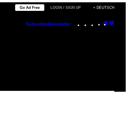
Go Ad Free
LOGIN / SIGN UP
+ DEUTSCH
Instagram
TikTok
YouTube
Google
Googl
Subscribe
Newsletter
Discover
Top
Posts