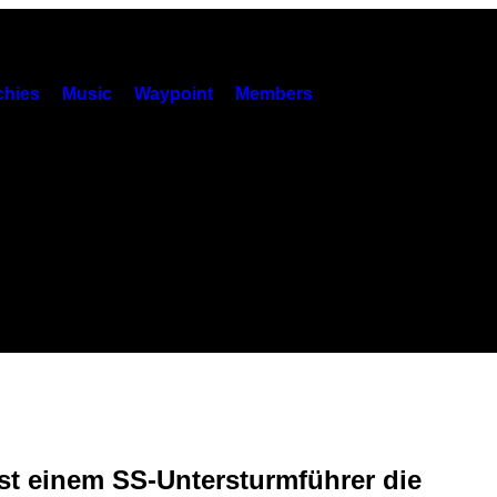
hies
Music
Waypoint
Members
ist einem SS-Untersturmführer die