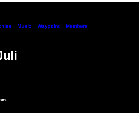
hies
Music
Waypoint
Members
uli
4am