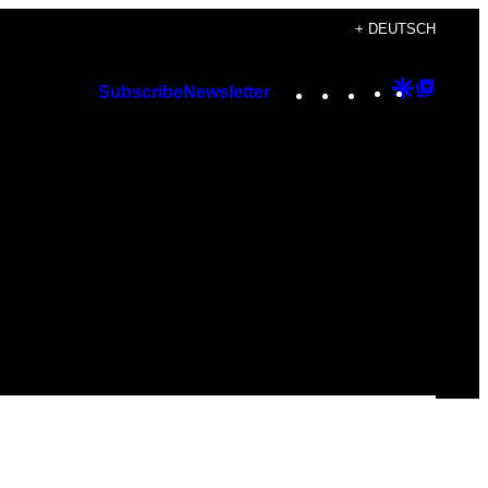
+ DEUTSCH
Instagram
TikTok
YouTube
Google
Googl
Subscribe
Newsletter
Discover
Top
Posts