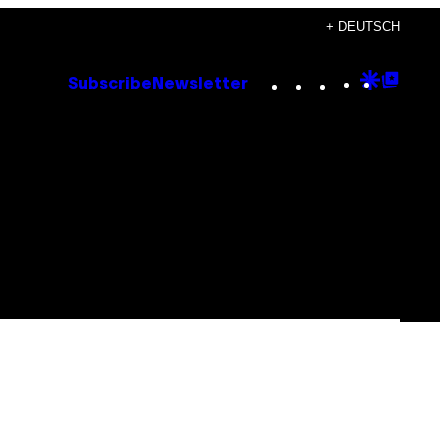
+ DEUTSCH
Instagram
TikTok
YouTube
Google
Goog
Subscribe
Newsletter
Discove
Top
Posts