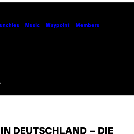
unchies
Music
Waypoint
Members
m
 DEUTSCHLAND – DIE N