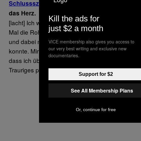
Schlussszene
zu hören ist, bricht einem
das Herz.
Kill the ads for
[lacht] Ich weiß noch, wie ich mir zum ersten
just $2 a month
Mal die Rohfassung des Films anschaute
und dabei nur „Heilige Scheiße!” denken
VICE membership also gives you access to
our very best writing and exclusive new
konnte. Mir ging es einfach nicht in den Kopf,
documentaries.
dass ich über die Jahre hinweg so etwas
Trauriges produziert habe.
Support for $2
See All Membership Plans
Or, continue for free