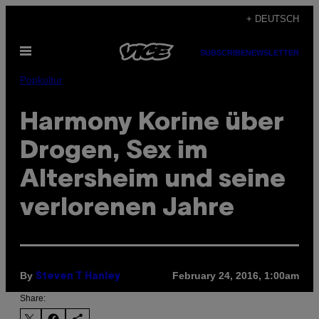
Skip
+ DEUTSCH
to
Open
content
SUBSCRIBE
NEWSLETTER
Menu
Popkultur
Harmony Korine über
Drogen, Sex im
Altersheim und seine
verlorenen Jahre
By
February 24, 2016, 1:00am
Steven T Hanley
Share: