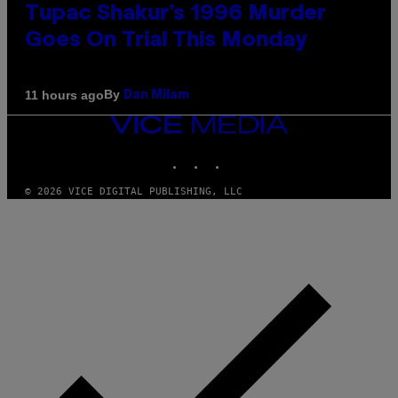
Tupac Shakur’s 1996 Murder
Goes On Trial This Monday
By
11 hours ago
Dan Milam
VICE
MEDIA
INSTAGRAM
TIKTOK
YOUTUBE
© 2026 VICE DIGITAL PUBLISHING, LLC