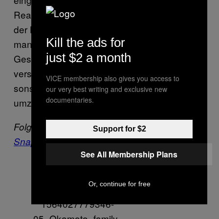
Realität des Ehealltags darstellen will”, sagt
der Künstler lachend. “Anscheinend kann
Kill the ads for
man die Fotoreihe auch als
just $2 a month
Gesellschaftskommentar ansehen. Ich
versuche eher, etwas total Absurdes, auf das
VICE membership also gives you access to
sonst nur Kinder kommen würden, ernsthaft
our very best writing and exclusive new
documentaries.
umzusetzen.”
Folge VICE auf
Facebook
,
Instagram
und
Support for $2
Snapchat
.
See All Membership Plans
Or, continue for free