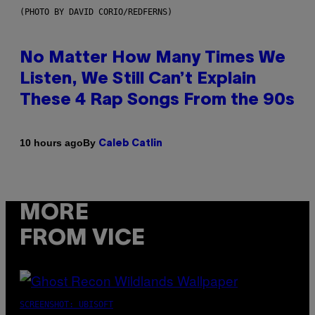
(PHOTO BY DAVID CORIO/REDFERNS)
No Matter How Many Times We
Listen, We Still Can’t Explain
These 4 Rap Songs From the 90s
By
10 hours ago
Caleb Catlin
MORE
FROM VICE
SCREENSHOT: UBISOFT