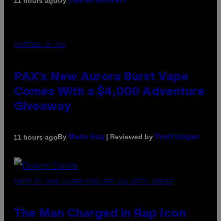
By
11 hours ago
Lauren Boisvert
COURTESY OF PAX
PAX’s New Aurora Burst Vape
Comes With a $4,000 Adventure
Giveaway
By
| Reviewed by
11 hours ago
Maha Haq
Ysolt Usigan
PHOTO BY JOHN LOCHER/POOL/AFP VIA GETTY IMAGES
The Man Charged in Rap Icon