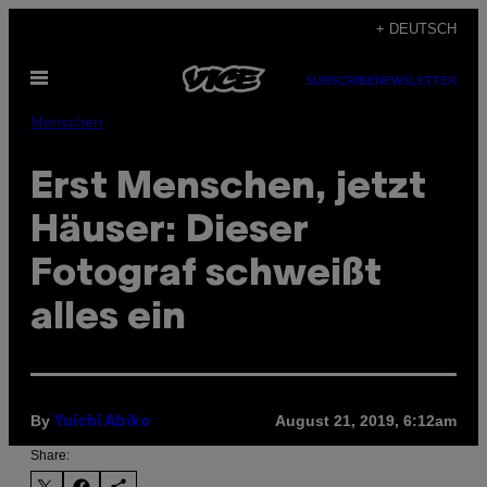
Skip
+ DEUTSCH
to
Open
content
SUBSCRIBE
NEWSLETTER
Menu
Menschen
Erst Menschen, jetzt
Häuser: Dieser
Fotograf schweißt
alles ein
By
August 21, 2019, 6:12am
Yuichi Abiko
Share: