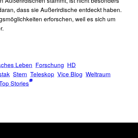
on Außerirdischen stammt, ist nicht besonders
daran, dass sie Außerirdische entdeckt haben.
ngsmöglichkeiten erforschen, weil es sich um
r.
isches Leben
Forschung
HD
stak
Stern
Teleskop
Vice Blog
Weltraum
Top Stories