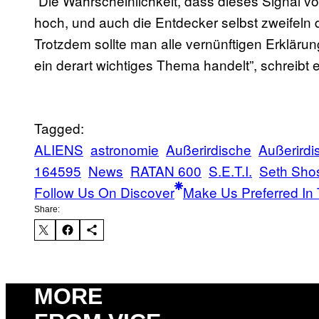
“Die Wahrscheinlichkeit, dass dieses Signal v
hoch, und auch die Entdecker selbst zweifeln 
Trotzdem sollte man alle vernünftigen Erkläru
ein derart wichtiges Thema handelt”, schreibt e
Tagged:
ALIENS
astronomie
Außerirdische
Außerird
164595
News
RATAN 600
S.E.T.I.
Seth Sho
Follow Us On Discover
Make Us Preferred In 
Share:
MORE