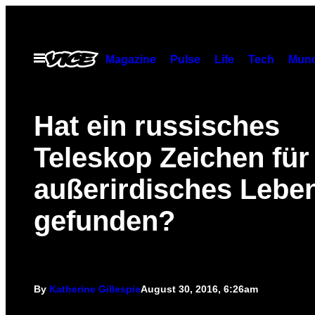
Skip
to
content
Open
Magazine
Pulse
Life
Tech
Munc
Menu
Hat ein russisches
Teleskop Zeichen für
außerirdisches Lebe
gefunden?
By
Katherine Gillespie
August 30, 2016, 6:26am