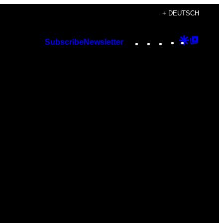
+ DEUTSCH
Instagram
TikTok
YouTube
Google
Googl
Subscribe
Newsletter
Discover
Top
Posts