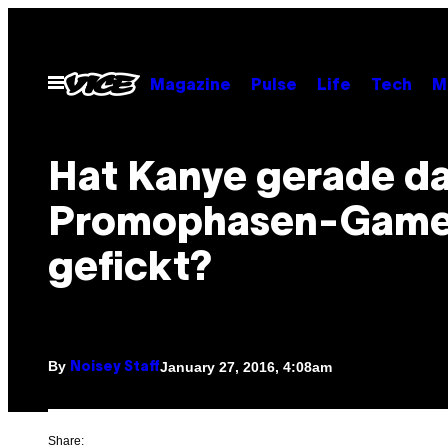
Skip
to
content
Open
Magazine
Pulse
Life
Tech
M
Menu
Hat Kanye gerade d
Promophasen-Gam
gefickt?
By
January 27, 2016, 4:08am
Noisey Staff
Share: