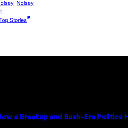
oisey
Noisey
t
Top Stories
 How a Breakup and Bush-Era Politics 