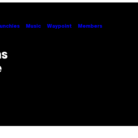
unchies
Music
Waypoint
Members
as
e