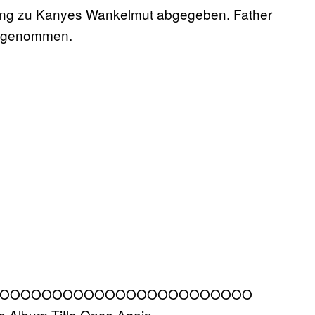
nung zu Kanyes Wankelmut abgegeben. Father
aufgenommen.
OOOOOOOOOOOOOOOOOOOOOOOO
bum Title Once Again