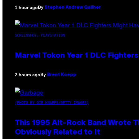
By
1 hour ago
Stephen Andrew Galiher
SCREENSHOT: PLAYSTATION
Marvel Tokon Year 1 DLC Fighter
By
2 hours ago
Brent Koepp
(PHOTO BY GIE KNAEPS/GETTY IMAGES)
This 1995 Alt-Rock Band Wrote Th
Obviously Related to It