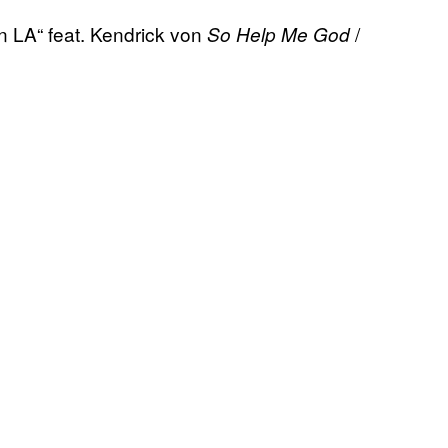
n LA“ feat. Kendrick von
/
So Help Me God