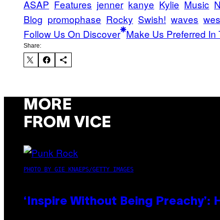
ASAP
Features
jenner
kanye
Kylie
Music
N
Blog
promophase
Rocky
Swish!
waves
wes
Follow Us On Discover
Make Us Preferred In 
Share:
MORE
FROM VICE
PHOTO BY GIE KNAEPS/GETTY IMAGES
‘Inspire Without Being Preachy’: