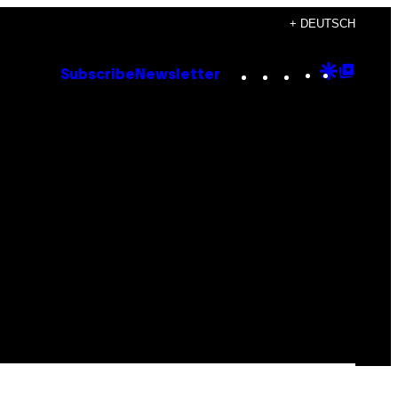
+ DEUTSCH
Instagram
TikTok
YouTube
Google
Goog
Subscribe
Newsletter
Discove
Top
Posts