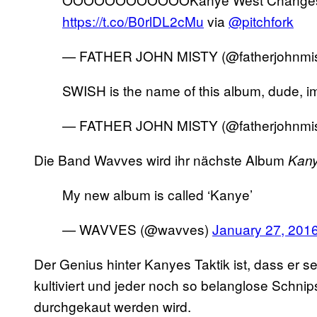
https://t.co/B0rlDL2cMu
via
@pitchfork
— FATHER JOHN MISTY (@fatherjohnmi
SWISH is the name of this album, dude, im
— FATHER JOHN MISTY (@fatherjohnmi
Die Band Wavves wird ihr nächste Album
Kan
My new album is called ‘Kanye’
— WAVVES (@wavves)
January 27, 201
Der Genius hinter Kanyes Taktik ist, dass er s
kultiviert und jeder noch so belanglose Schni
durchgekaut werden wird.