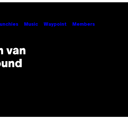
unchies
Music
Waypoint
Members
n van
ound