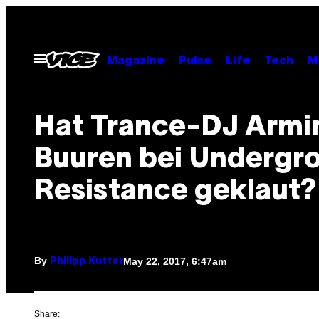
Skip
to
content
Open
Magazine
Pulse
Life
Tech
M
Menu
Hat Trance-DJ Armi
Buuren bei Undergr
Resistance geklaut?
By
May 22, 2017, 6:47am
Philipp Kutter
Share: