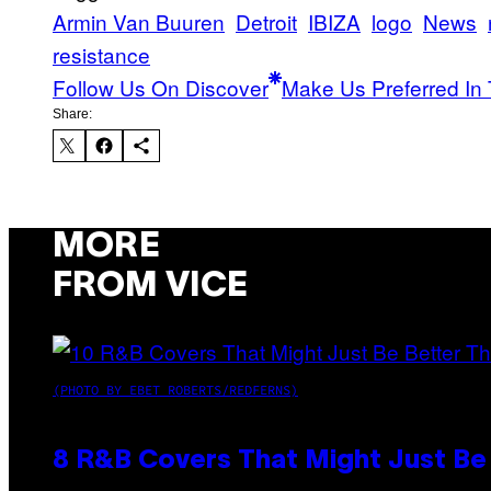
Armin Van Buuren
Detroit
IBIZA
logo
News
resistance
Follow Us On Discover
Make Us Preferred In 
Share:
MORE
FROM VICE
(PHOTO BY EBET ROBERTS/REDFERNS)
8 R&B Covers That Might Just Be 