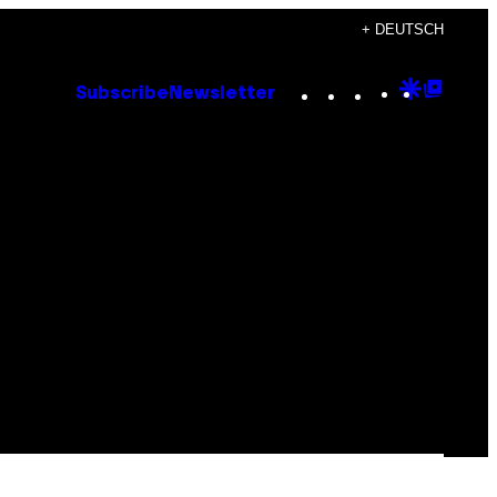
+ DEUTSCH
Instagram
TikTok
YouTube
Google
Goog
Subscribe
Newsletter
Discove
Top
Posts