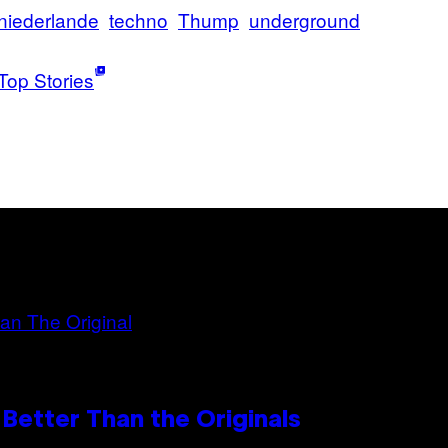
niederlande
techno
Thump
underground
Top Stories
Better Than the Originals