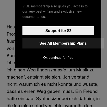
VICE membership also gives you access to
our very best writing and exclusive new
documentaries.
Hauffs Sprung vom Auflegen zum
Support for $2
Produzieren kam nach einer Reihe
frustrierender, fehlgeschlagener Versuche
See All Membership Plans
von Software-Aufnahmen, die sie aus dem
Konzept brachten. „Vor ein paar Jahren, kam
Or, continue for free
ich an einen Punkt, an dem ich wusste, dass
ich einen Weg finden
, um Musik zu
musste
machen”, entsinnt sie sich. „Ich verstand
nicht, warum ich es nicht konnte und wusste,
dass es einen Weg geben muss. Ein Freund
hatte ein paar Synthesizer bei sich daheim, in
die ich mich sofort verliebte, woraufhin ich