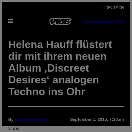
Skip
+ DEUTSCH
to
Open
content
SUBSCRIBE
NEWSLETTER
Menu
Helena Hauff flüstert
dir mit ihrem neuen
Album ‚Discreet
Desires‘ analogen
Techno ins Ohr
By
Zara Wladawsky
September 1, 2015, 7:20am
Share: