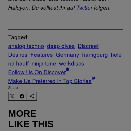
Halcyon. Du solltest ihr auf
Twitter
folgen.
Tagged:
analog techno
deep dives
Discreet
Desires
Features
Germany
hamgburg
hele
na hauff
ninja tune
werkdiscs
Follow Us On Discover
Make Us Preferred In Top Stories
Share:
MORE
LIKE THIS