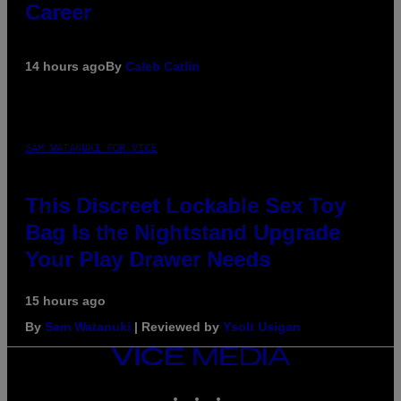
Career
14 hours ago
By
Caleb Catlin
SAM WATANUKI FOR VICE
This Discreet Lockable Sex Toy
Bag Is the Nightstand Upgrade
Your Play Drawer Needs
15 hours ago
By
Sam Watanuki
| Reviewed by
Ysolt Usigan
VICE
MEDIA
INSTAGRAM
TIKTOK
YOUTUBE