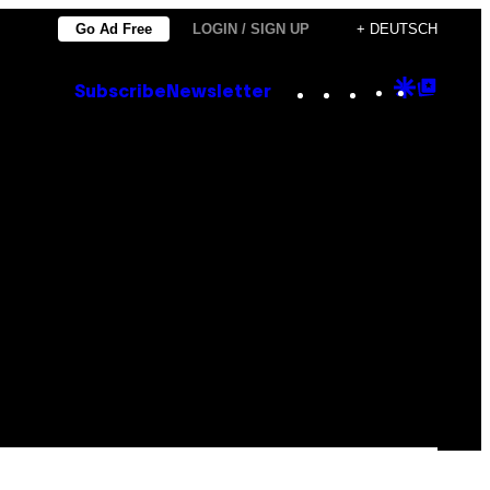
Go Ad Free
LOGIN / SIGN UP
+ DEUTSCH
Instagram
TikTok
YouTube
Google
Goog
Subscribe
Newsletter
Discove
Top
Posts