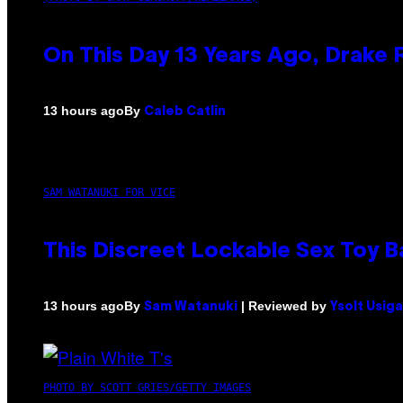
On This Day 13 Years Ago, Drake 
By
13 hours ago
Caleb Catlin
SAM WATANUKI FOR VICE
This Discreet Lockable Sex Toy 
By
| Reviewed by
13 hours ago
Sam Watanuki
Ysolt Usig
PHOTO BY SCOTT GRIES/GETTY IMAGES