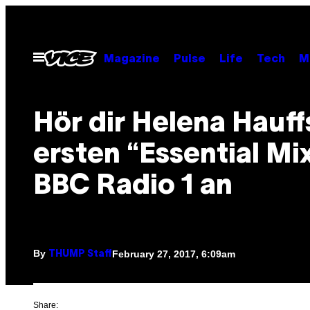
Skip
to
content
Open
Magazine
Pulse
Life
Tech
M
Menu
Hör dir Helena Hauff
ersten “Essential Mix
BBC Radio 1 an
By
February 27, 2017, 6:09am
THUMP Staff
Share: