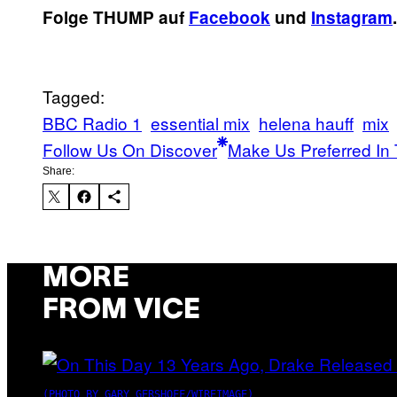
Folge THUMP auf
Facebook
und
Instagram
.
Tagged:
BBC Radio 1
essential mix
helena hauff
mix
Follow Us On Discover
Make Us Preferred In 
Share:
MORE
FROM VICE
(PHOTO BY GARY GERSHOFF/WIREIMAGE)