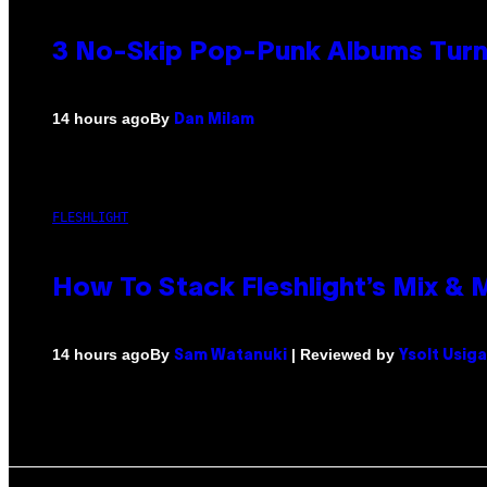
3 No-Skip Pop-Punk Albums Turni
By
14 hours ago
Dan Milam
FLESHLIGHT
How To Stack Fleshlight’s Mix &
By
| Reviewed by
14 hours ago
Sam Watanuki
Ysolt Usig