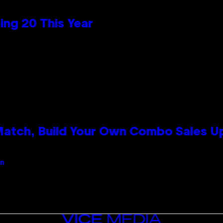
ng 20 This Year
 Match, Build Your Own Combo Sales 
an
VICE