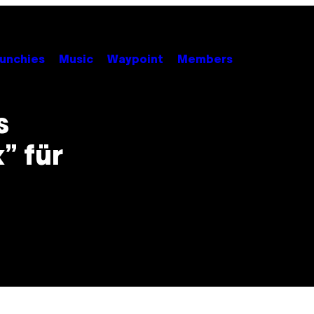
unchies
Music
Waypoint
Members
s
” für