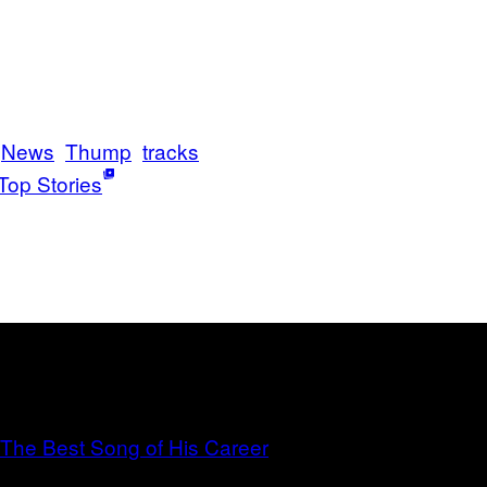
News
Thump
tracks
Top Stories