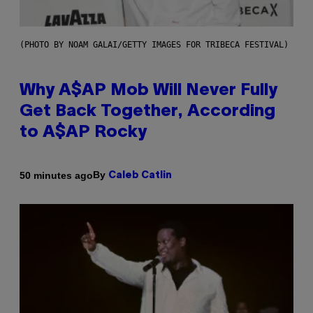
(PHOTO BY NOAM GALAI/GETTY IMAGES FOR TRIBECA FESTIVAL)
Why A$AP Mob Will Never Fully
Get Back Together, According
to A$AP Rocky
By
50 minutes ago
Caleb Catlin