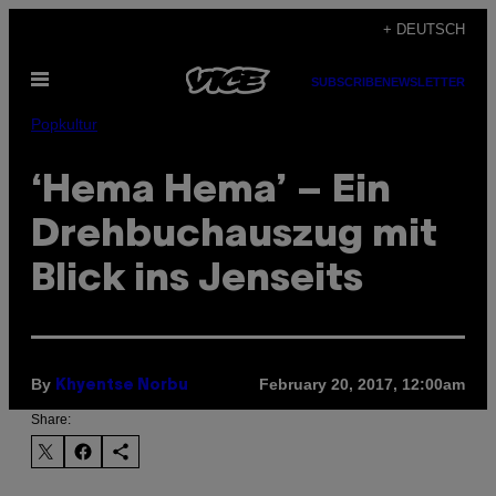
Skip
+ DEUTSCH
to
Open
content
SUBSCRIBE
NEWSLETTER
Menu
Popkultur
‘Hema Hema’ – Ein
Drehbuchauszug mit
Blick ins Jenseits
By
February 20, 2017, 12:00am
Khyentse Norbu
Share: