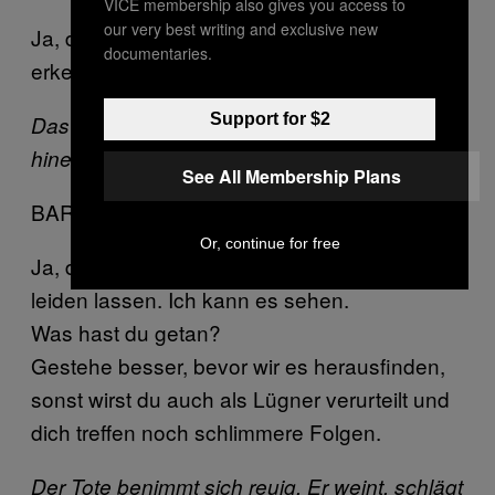
VICE membership also gives you access to
our very best writing and exclusive new
Ja, du verbirgst etwas. Es ist deutlich zu
documentaries.
erkennen. Du verbirgst etwas. Gestehe.
Support for $2
Das Schwein poliert den Spiegel und blickt
hinein.
See All Membership Plans
BARDIN
Or, continue for free
Ja, du hast eine ganze Familie auf Erden
leiden lassen. Ich kann es sehen.
Was hast du getan?
Gestehe besser, bevor wir es herausfinden,
sonst wirst du auch als Lügner verurteilt und
dich treffen noch schlimmere Folgen.
Der Tote benimmt sich reuig. Er weint, schlägt