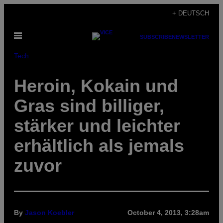
Skip
+ DEUTSCH
to
Open
content
SUBSCRIBE
NEWSLETTER
Menu
Tech
Heroin, Kokain und
Gras sind billiger,
stärker und leichter
erhältlich als jemals
zuvor
By
Jason Koebler
October 4, 2013, 3:28am