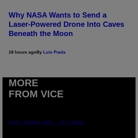
Why NASA Wants to Send a
Laser-Powered Drone Into Caves
Beneath the Moon
18 hours ago
By
Luis Prada
MORE
FROM VICE
PHOTO: BATUHAN TOKER / GETTY IMAGES