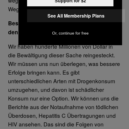
weggenommen wird, finden die schon einen
Support for $2
Weg, um im Geschäft zu bleiben.
See All Membership Plans
Beschlagnahmen bringt also nichts. Gibt’s
denn was, was etwas ändern würde?
Or, continue for free
Wir haben hunderte Millionen von Dollar in
die Bewältigung dieser Sache reingesteckt.
Wir müssen uns nun überlegen, was bessere
Erfolge bringen kann. Es gibt
unterschiedlichen Arten mit Drogenkonsum
umzugehen, und davon ist schädlicher
Konsum nur eine Option. Wir können uns die
Berichte aus der Notaufnahme von tödlichen
Überdosen, Hepatitis C Übertragungen und
HIV ansehen. Das sind die Folgen von