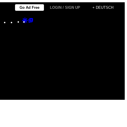
Go Ad Free
LOGIN / SIGN UP
+ DEUTSCH
Instagram
TikTok
YouTube
Google
Google
Discover
Top
Posts