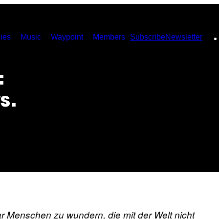
ies
Music
Waypoint
Members
Subscribe
Newsletter
:
s.
aar Menschen zu wundern, die mit der Welt nicht