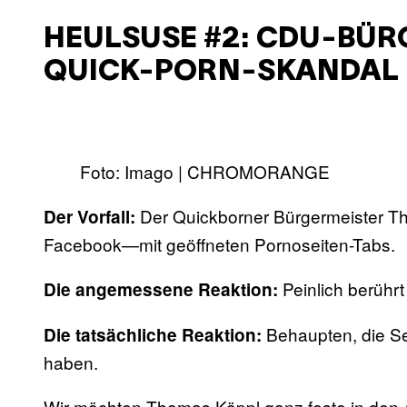
HEULSUSE #2: CDU-BÜR
QUICK-PORN-SKANDAL
Foto: Imago | CHROMORANGE
Der Quickborner Bürgermeister Th
Der Vorfall:
Facebook—mit geöffneten Pornoseiten-Tabs.
Peinlich berühr
Die angemessene Reaktion:
Behaupten, die S
Die tatsächliche Reaktion:
haben.
Wir möchten Thomas Köppl ganz feste in den A