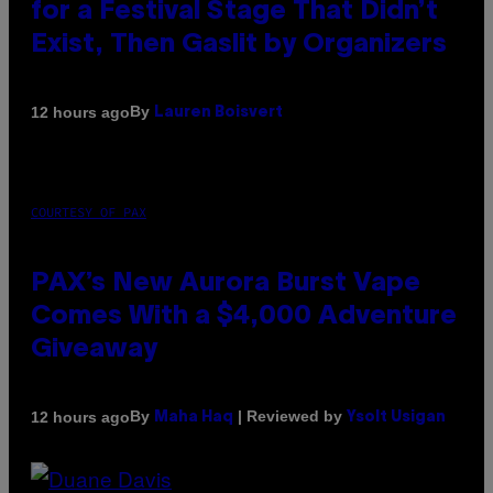
for a Festival Stage That Didn’t
Exist, Then Gaslit by Organizers
By
12 hours ago
Lauren Boisvert
COURTESY OF PAX
PAX’s New Aurora Burst Vape
Comes With a $4,000 Adventure
Giveaway
By
| Reviewed by
12 hours ago
Maha Haq
Ysolt Usigan