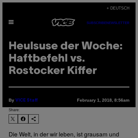
Skip
+ DEUTSCH
to
Open
content
SUBSCRIBE
NEWSLETTER
Menu
Heulsuse der Woche:
Haftbefehl vs.
Rostocker Kiffer
By
February 1, 2018, 8:56am
VICE Staff
Share:
Die Welt, in der wir leben, ist grausam und