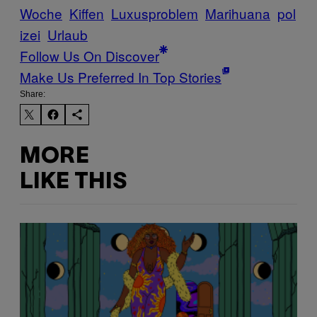
Woche
Kiffen
Luxusproblem
Marihuana
pol
izei
Urlaub
Follow Us On Discover
Make Us Preferred In Top Stories
Share:
MORE
LIKE THIS