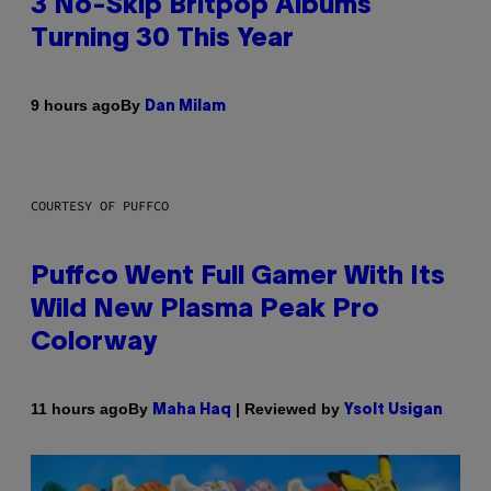
3 No-Skip Britpop Albums
Turning 30 This Year
By
9 hours ago
Dan Milam
COURTESY OF PUFFCO
Puffco Went Full Gamer With Its
Wild New Plasma Peak Pro
Colorway
By
| Reviewed by
11 hours ago
Maha Haq
Ysolt Usigan