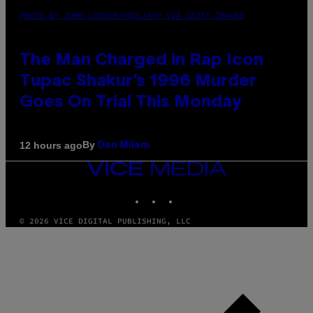
PHOTO BY JOHN LOCHER/POOL/AFP VIA GETTY IMAGES
The Man Charged in Rap Icon
Tupac Shakur’s 1996 Murder
Goes On Trial This Monday
By
12 hours ago
Dan Milam
VICE
MEDIA
INSTAGRAM
TIKTOK
YOUTUBE
© 2026 VICE DIGITAL PUBLISHING, LLC