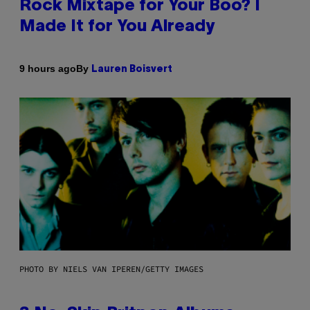
Rock Mixtape for Your Boo? I
Made It for You Already
By
9 hours ago
Lauren Boisvert
PHOTO BY NIELS VAN IPEREN/GETTY IMAGES