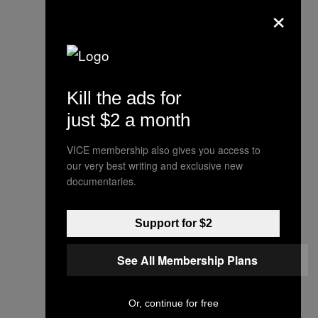
#GutenMorgen
#Rostock
×
Was sonst noch passierte:
Beim
#Marihuana
Kauf
betrogen…
Kill the ads for
43-Jähriger zeigte gestern
just $2 a month
an, dass er statt echtem
#Stoff
nur Grünschnitt in
VICE membership also gives you access to
our very best writing and exclusive new
der Tüte hatte.
documentaries.
Anzeige wegen
#Betrug
Support for $2
wurde aufgenommen &
natürlich wegen Verstoß
See All Membership Plans
#BtmG
– gegen den
Anzeigenerstatter.
Or, continue for free