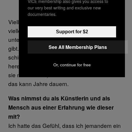
VICE membership also gives you access to
our very best writing and exclusive new
documentaries.
Vielleicht siehst du dir die Fotos nie an—
vielleicht liegen sie in einem Umschlag
Support for $2
unterm Bett—, aber du weißt, dass es sie
See All Membership Plans
gibt. Manchmal machen wir die Fotos, aber
schicken sie nie ab. Manche sagen: „Kommt
herein und macht die Fotos, aber wir wollen
Or, continue for free
sie nicht sehen, bis wir bereit dafür sind.” Und
das kann Jahre dauern.
Was nimmst du als Künstlerin und als
Mensch aus einer Erfahrung wie dieser
mit?
Ich hatte das Gefühl, dass ich jemandem ein