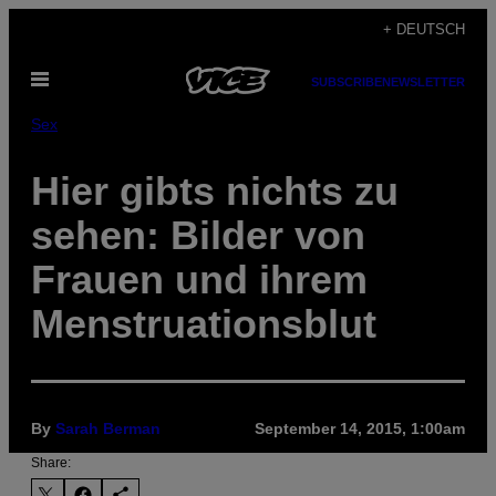
Skip
+ DEUTSCH
to
Open
content
SUBSCRIBE
NEWSLETTER
Menu
Sex
Hier gibts nichts zu
sehen: Bilder von
Frauen und ihrem
Menstruationsblut
By
Sarah Berman
September 14, 2015, 1:00am
Share: