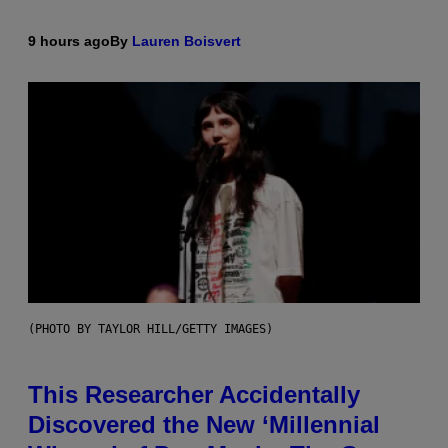
9 hours ago
By
Lauren Boisvert
(PHOTO BY TAYLOR HILL/GETTY IMAGES)
This Researcher Accidentally
Discovered the New ‘Millennial