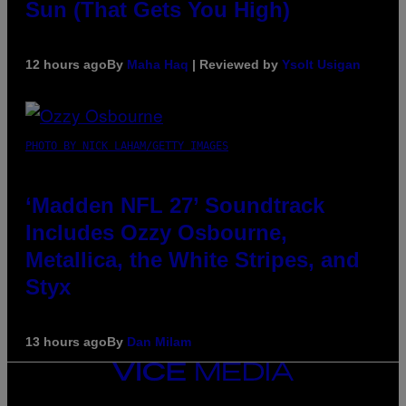
Sun (That Gets You High)
12 hours ago
By
Maha Haq
| Reviewed by
Ysolt Usigan
PHOTO BY NICK LAHAM/GETTY IMAGES
‘Madden NFL 27’ Soundtrack
Includes Ozzy Osbourne,
Metallica, the White Stripes, and
Styx
13 hours ago
By
Dan Milam
VICE
MEDIA
INSTAGRAM
TIKTOK
YOUTUBE