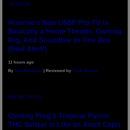
VIA HISENSE
Hisense’s New U6SF Pro TV Is
Basically a Home Theater, Gaming
Rig, And Soundbar In One Box
(Deal Alert!)
11 hours ago
By
Sam Watanuki
| Reviewed by
Ysolt Usigan
MAHA HAQ FOR VICE
Cycling Frog’s Tropical Punch
THC Seltzer Is Like an Adult Capri