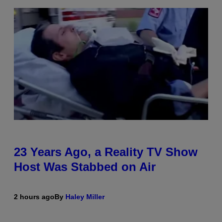
23 Years Ago, a Reality TV Show
Host Was Stabbed on Air
2 hours ago
By
Haley Miller