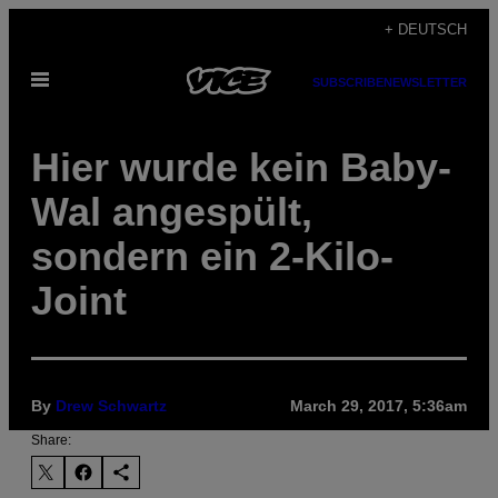
Skip
+ DEUTSCH
to
Open
content
SUBSCRIBE
NEWSLETTER
Menu
Hier wurde kein Baby-
Wal angespült,
sondern ein 2-Kilo-
Joint
By
Drew Schwartz
March 29, 2017, 5:36am
Share: