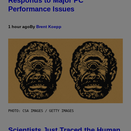
Responds to Major PC
Performance Issues
1 hour ago
By
Brent Koepp
PHOTO: CSA IMAGES / GETTY IMAGES
Scientists Just Traced the Human