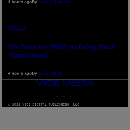
4 hours ago
By
Lauren Boisvert
PHOTO: E!
It’s Time for WWE to Bring Back
‘Total Divas’
4 hours ago
By
Haley Miller
VICE
MEDIA
INSTAGRAM
TIKTOK
YOUTUBE
© 2026 VICE DIGITAL PUBLISHING, LLC