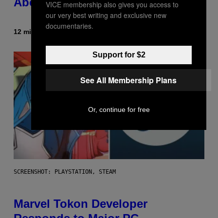
About GTA Online Release Date
VICE membership also gives you access to
our very best writing and exclusive new
documentaries.
12 minutes ago
By
Brent Koepp
Support for $2
See All Membership Plans
Or, continue for free
SCREENSHOT: PLAYSTATION, STEAM
Marvel Tokon Developer