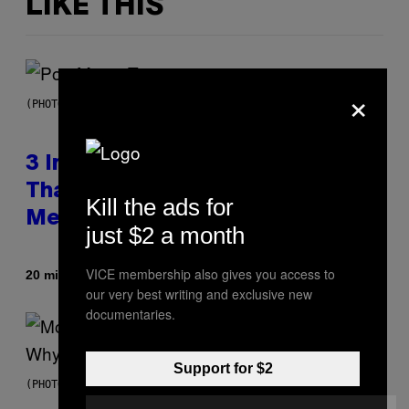
LIKE THIS
×
(PHOTO BY MARC BROUSSELY/REDFERNS)
3 Insufferable Pop Music Tropes
That Predate the Gen Alpha
Kill the ads for
Melody
just $2 a month
VICE membership also gives you access to
By
20 minutes ago
Lauren Boisvert
our very best writing and exclusive new
documentaries.
Support for $2
(PHOTO VIA T-MOBILE)