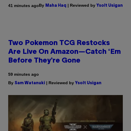
By
| Reviewed by
41 minutes ago
Maha Haq
Ysolt Usigan
Two Pokemon TCG Restocks
Are Live On Amazon—Catch ‘Em
Before They’re Gone
59 minutes ago
By
| Reviewed by
Sam Watanuki
Ysolt Usigan