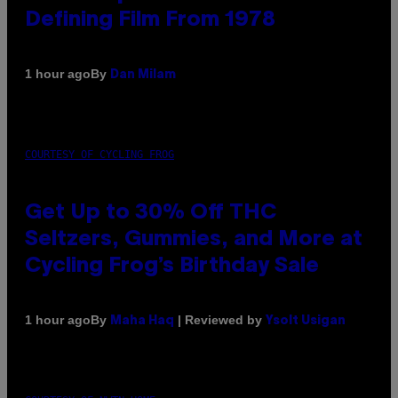
Defining Film From 1978
By
1 hour ago
Dan Milam
COURTESY OF CYCLING FROG
Get Up to 30% Off THC
Seltzers, Gummies, and More at
Cycling Frog’s Birthday Sale
By
| Reviewed by
1 hour ago
Maha Haq
Ysolt Usigan