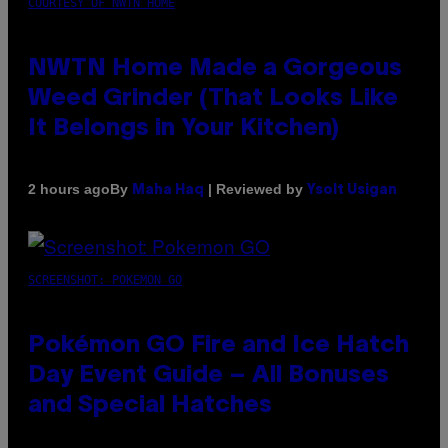
COURTESY OF NWTN HOME
NWTN Home Made a Gorgeous
Weed Grinder (That Looks Like
It Belongs in Your Kitchen)
By
| Reviewed by
2 hours ago
Maha Haq
Ysolt Usigan
SCREENSHOT: POKEMON GO
Pokémon GO Fire and Ice Hatch
Day Event Guide – All Bonuses
and Special Hatches