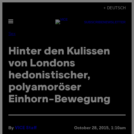
Skip
+ DEUTSCH
to
Open
content
SUBSCRIBE
NEWSLETTER
Menu
Sex
Hinter den Kulissen
von Londons
hedonistischer,
polyamoröser
Einhorn-Bewegung
By
October 28, 2015, 1:10am
VICE Staff