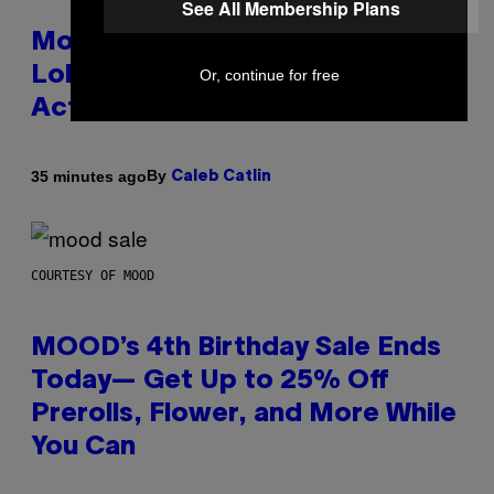
See All Membership Plans
Monoculture is Dead, and
Lollapalooza Proved Why That’s
Or, continue for free
Actually a Great Thing
By
35 minutes ago
Caleb Catlin
COURTESY OF MOOD
MOOD’s 4th Birthday Sale Ends
Today— Get Up to 25% Off
Prerolls, Flower, and More While
You Can