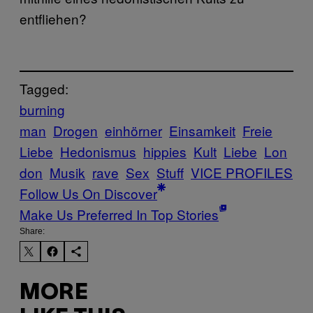
entfliehen?
Tagged:
burning
man
Drogen
einhörner
Einsamkeit
Freie
Liebe
Hedonismus
hippies
Kult
Liebe
Lon
don
Musik
rave
Sex
Stuff
VICE PROFILES
Follow Us On Discover
Make Us Preferred In Top Stories
Share:
MORE