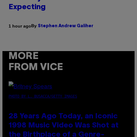
Expecting
By
1 hour ago
Stephen Andrew Galiher
MORE
FROM VICE
PHOTO BY L. BUSACCA/GETTY IMAGES
28 Years Ago Today, an Iconic
1998 Music Video Was Shot at
the Birthplace of a Genre-