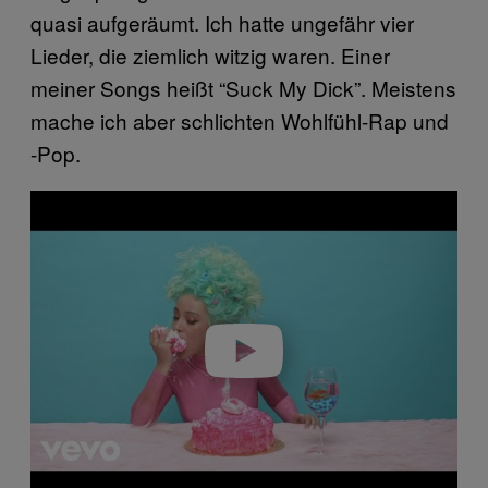
quasi aufgeräumt. Ich hatte ungefähr vier
Lieder, die ziemlich witzig waren. Einer
meiner Songs heißt “Suck My Dick”. Meistens
mache ich aber schlichten Wohlfühl-Rap und
-Pop.
P
l
a
y
v
i
d
e
o