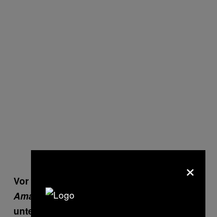
×
Vor ein paar Monaten ist dein Debütalbum
Amala
erschienen und du stehst bei RCA
unter Vertrag. Was müssen wir sonst noch