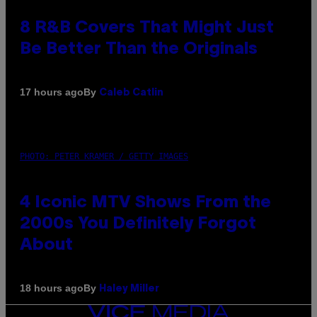
8 R&B Covers That Might Just
Be Better Than the Originals
By
17 hours ago
Caleb Catlin
PHOTO: PETER KRAMER / GETTY IMAGES
4 Iconic MTV Shows From the
2000s You Definitely Forgot
About
By
18 hours ago
Haley Miller
VICE