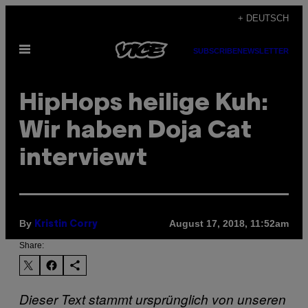
Skip
+ DEUTSCH
to
Open
content
SUBSCRIBE
NEWSLETTER
Menu
HipHops heilige Kuh:
Wir haben Doja Cat
interviewt
By
August 17, 2018, 11:52am
Kristin Corry
Share:
Dieser Text stammt ursprünglich von unseren