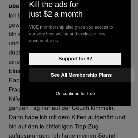
Kill the ads for
über Doja Cat wissen?
just $2 a month
Ich bin schon immer davon überzeugt
gewesen, ernsthafte Musik zu machen. Ich
VICE membership also gives you access to
bin ein sehr sexueller Mensch. Ich liebe R’n’B
our very best writing and exclusive new
documentaries.
und total packende Musik mit intensiven und
düsteren Akkorden. Gleichzeitig habe ich
Support for $2
eine Schwachstelle für quirlige
Einschlafmusik. Fast so wie Ice-Cream-Truck-
See All Membership Plans
Rap. Ich stehe total auf diesen zuckersüßen
Frauen-Rap. Vor Jahren habe ich Hipster-
Or, continue for free
Kiffer-Musik für Leute gemacht, die den
ganzen Tag nur auf der Couch lümmeln.
Dann habe ich mit dem Kiffen aufgehört und
bin auf den leichtlebigen Trap-Zug
aufgesprungen. Ich habe meinen Sound