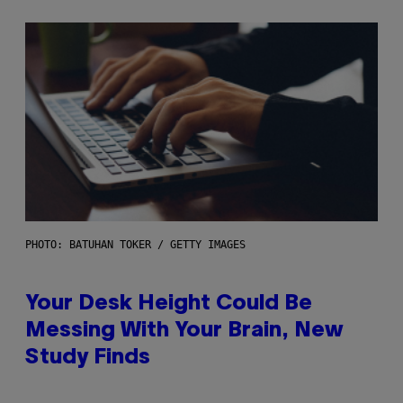
PHOTO: BATUHAN TOKER / GETTY IMAGES
Your Desk Height Could Be
Messing With Your Brain, New
Study Finds