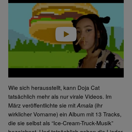
a
y
v
i
d
e
o
Wie sich herausstellt, kann Doja Cat
tatsächlich mehr als nur virale Videos. Im
März veröffentlichte sie mit
(ihr
Amala
wirklicher Vorname) ein Album mit 13 Tracks,
die sie selbst als “Ice-Cream-Truck-Musik”
bezeichnet. Und tatsächlich gehen die Lieder