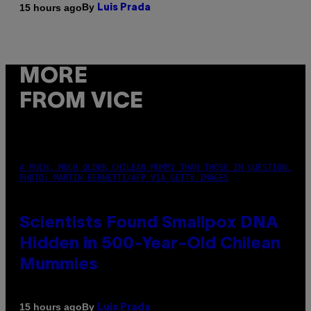
By
15 hours ago
Luis Prada
MORE
FROM VICE
A MUCH, MUCH OLDER CHILEAN MUMMY THAN THOSE IN QUESTION.
PHOTO: MARTIN BERNETTI/AFP VIA GETTY IMAGES
Scientists Found Smallpox DNA
Hidden in 500-Year-Old Chilean
Mummies
By
15 hours ago
Luis Prada