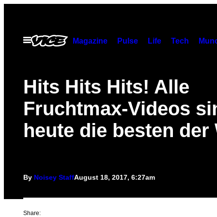
Skip
to
content
Open
Magazine
Pulse
Life
Tech
Munc
Menu
Hits Hits Hits! Alle
Fruchtmax-Videos si
heute die besten der
By
Noisey Staff
August 18, 2017, 6:27am
Share: