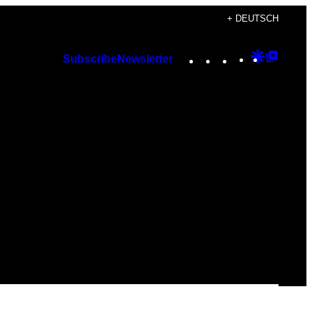
+ DEUTSCH
Instagram
TikTok
YouTube
Google
Googl
Subscribe
Newsletter
Discover
Top
Posts