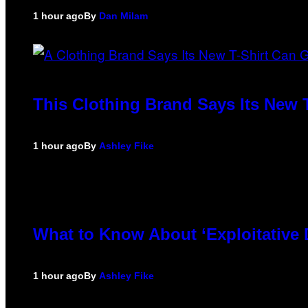
1 hour ago
By
Dan Milam
This Clothing Brand Says Its New 
1 hour ago
By
Ashley Fike
What to Know About ‘Exploitative
1 hour ago
By
Ashley Fike