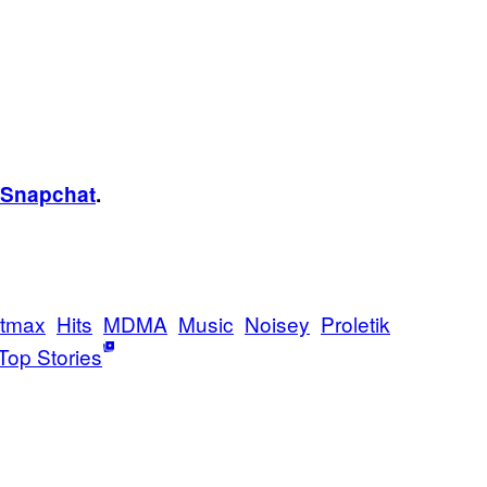
Snapchat
.
htmax
Hits
MDMA
Music
Noisey
Proletik
Top Stories