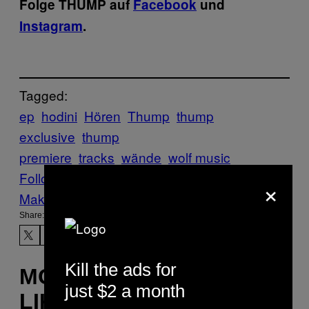
Folge THUMP auf
Facebook
und
Instagram
.
Tagged:
ep
hodini
Hören
Thump
thump
exclusive
thump
premiere
tracks
wände
wolf music
Follow Us On Discover
×
Make Us Preferred In Top Stories
Share:
Kill the ads for
MORE
just $2 a month
LIKE THIS