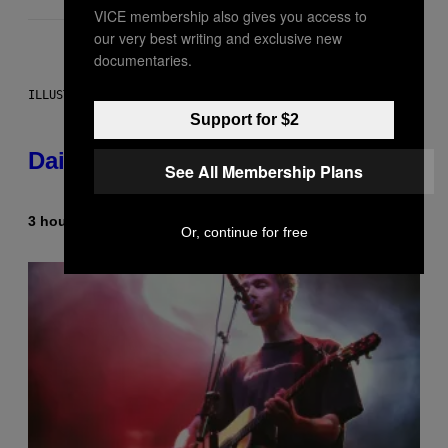
VICE membership also gives you access to
our very best writing and exclusive new
documentaries.
ILLUSTRATION BY REESA.
Support for $2
Daily Horoscope: August 6, 2026
See All Membership Plans
3 hours ago
By
Ashley Fike
Or, continue for free