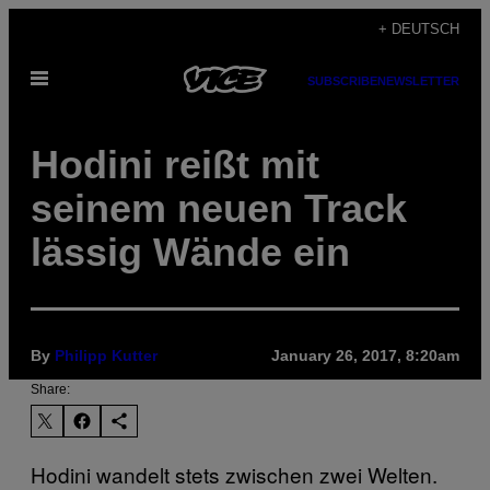
Skip
+ DEUTSCH
to
Open
content
SUBSCRIBE
NEWSLETTER
Menu
Hodini reißt mit
seinem neuen Track
lässig Wände ein
By
Philipp Kutter
January 26, 2017, 8:20am
Share:
Hodini wandelt stets zwischen zwei Welten.