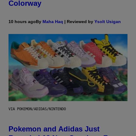
Colorway
10 hours ago
By
Maha Haq
| Reviewed by
Ysolt Usigan
VIA POKEMON/ADIDAS/NINTENDO
Pokemon and Adidas Just