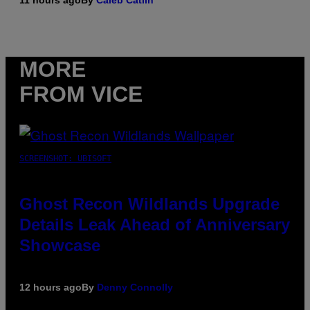
MORE
FROM VICE
SCREENSHOT: UBISOFT
Ghost Recon Wildlands Upgrade
Details Leak Ahead of Anniversary
Showcase
12 hours ago
By
Denny Connolly