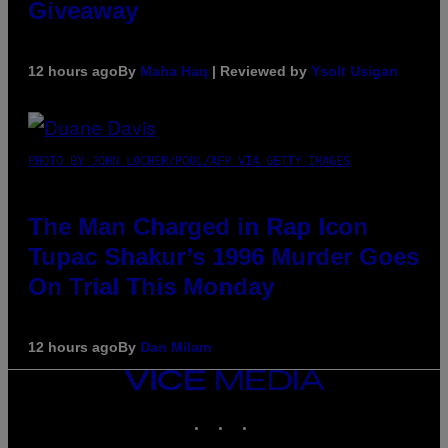
Giveaway
12 hours ago
By
Maha Haq
| Reviewed by
Ysolt Usigan
PHOTO BY JOHN LOCHER/POOL/AFP VIA GETTY IMAGES
The Man Charged in Rap Icon
Tupac Shakur’s 1996 Murder Goes
On Trial This Monday
12 hours ago
By
Dan Milam
VICE
MEDIA
INSTAGRAM
TIKTOK
YOUTUBE