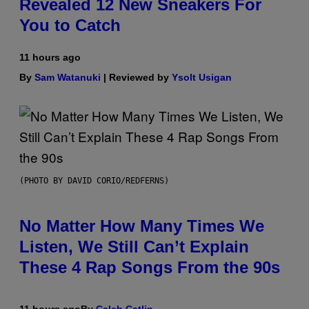
Revealed 12 New Sneakers For
You to Catch
11 hours ago
By
Sam Watanuki
| Reviewed by
Ysolt Usigan
(PHOTO BY DAVID CORIO/REDFERNS)
No Matter How Many Times We
Listen, We Still Can’t Explain
These 4 Rap Songs From the 90s
11 hours ago
By
Caleb Catlin