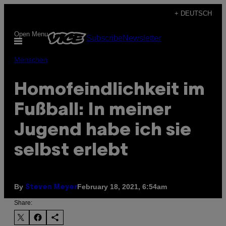
Skip
+ DEUTSCH
to
Open Menu
Subscribe
Newsletter
content
Menschen
Homofeindlichkeit im
Fußball: In meiner
Jugend habe ich sie
selbst erlebt
By
February 18, 2021, 6:54am
Steven Meyer
Share: