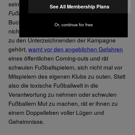
sein neues Buch
Das Spiel: Die Welt des
See All Membership Plans
. Lahms Äußerungen in seinem
Fußballs
Buch und die
-Kampagne könnten
11Freunde
Or, continue for free
nicht gegensätzlicher wirken. Lahm, der nicht
zu den Unterzeichnenden der Kampagne
gehört,
warnt vor den angeblichen Gefahren
eines öffentlichen Coming-outs und rät
schwulen Fußballspielern, sich nicht mal vor
Mitspielern des eigenen Klubs zu outen. Statt
also die toxische Fußballwelt in die
Verantwortung zu nehmen oder schwulen
Fußballern Mut zu machen, rät er ihnen zu
einem Doppelleben voller Lügen und
Geheimnisse.