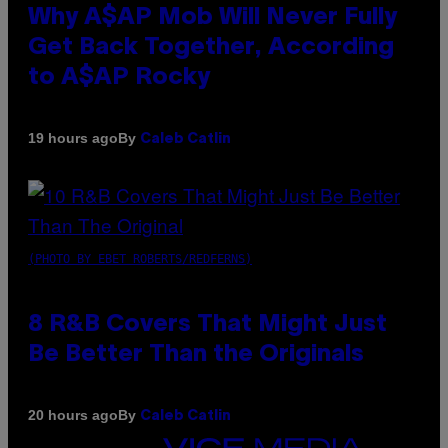
Why A$AP Mob Will Never Fully
Get Back Together, According
to A$AP Rocky
By
19 hours ago
Caleb Catlin
(PHOTO BY EBET ROBERTS/REDFERNS)
8 R&B Covers That Might Just
Be Better Than the Originals
By
20 hours ago
Caleb Catlin