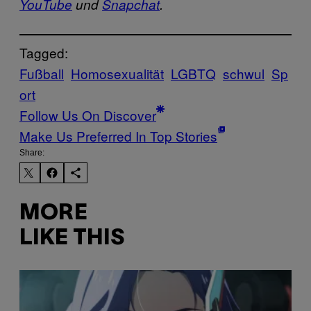
YouTube
und
Snapchat
.
Tagged:
Fußball
Homosexualität
LGBTQ
schwul
Sp
ort
Follow Us On Discover
Make Us Preferred In Top Stories
Share:
MORE
LIKE THIS