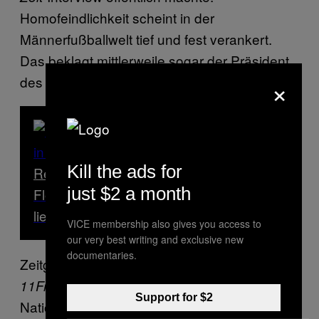
Homofeindlichkeit scheint in der
Männerfußballwelt tief und fest verankert.
Das beklagt mittlerweile sogar der Präsident
×
des Deutschen Fußball-Bundes Fritz Keller.
Kill the ads for
Read Next
just $2 a month
Florian ist Putzmann im Sexclub – und er
liebt es
VICE membership also gives you access to
our very best writing and exclusive new
documentaries.
Zeitgleich zur Veröffentlichung der
-Kampagne promotet der Ex-
11Freunde
Support for $2
Nationalmannschaftskapitän Philipp Lahm