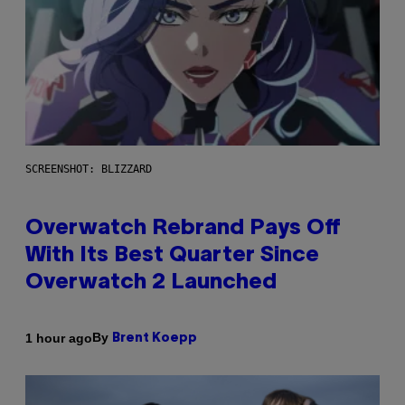
SCREENSHOT: BLIZZARD
Overwatch Rebrand Pays Off
With Its Best Quarter Since
Overwatch 2 Launched
By
1 hour ago
Brent Koepp