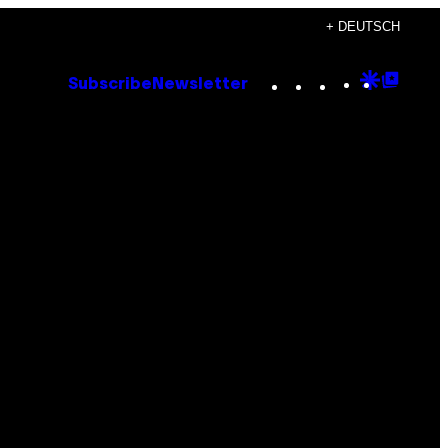
+ DEUTSCH
Instagram
TikTok
YouTube
Google
Goog
Subscribe
Newsletter
Discove
Top
Posts