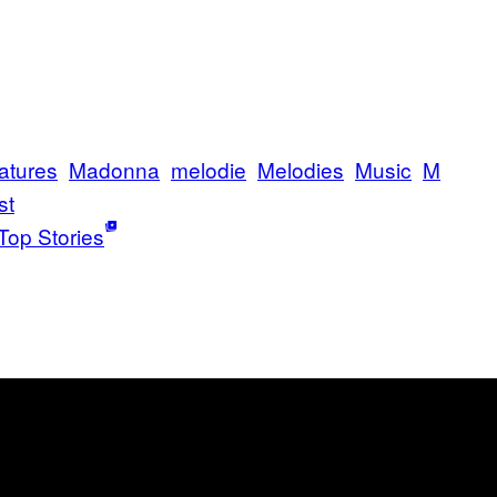
atures
Madonna
melodie
Melodies
Music
M
st
Top Stories