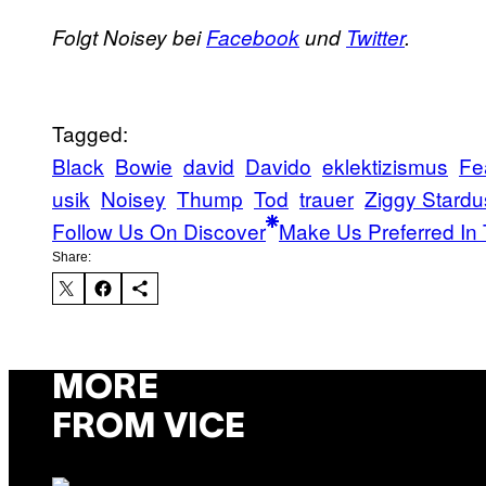
Folgt Noisey bei
Facebook
und
Twitter
.
Tagged:
Black
Bowie
david
Davido
eklektizismus
Fe
usik
Noisey
Thump
Tod
trauer
Ziggy Stardu
Follow Us On Discover
Make Us Preferred In 
Share:
MORE
FROM VICE