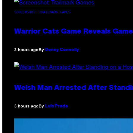
SCREENSHOT: TRAILMARK GAMES
Warrior Cats Game Reveals Game
By
2 hours ago
Denny Connolly
Welsh Man Arrested After Standi
By
3 hours ago
Luis Prada