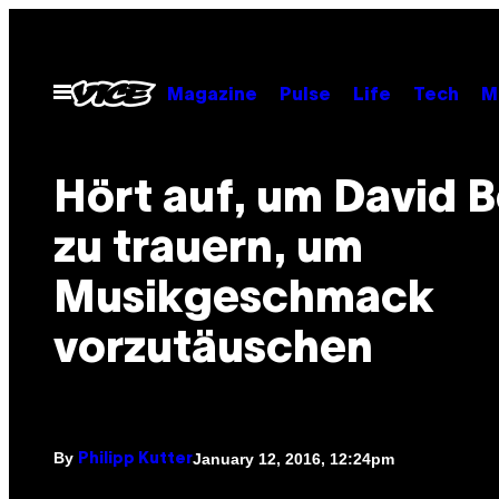
Skip
to
content
Open
Magazine
Pulse
Life
Tech
M
Menu
Hört auf, um David 
zu trauern, um
Musikgeschmack
vorzutäuschen
By
January 12, 2016, 12:24pm
Philipp Kutter