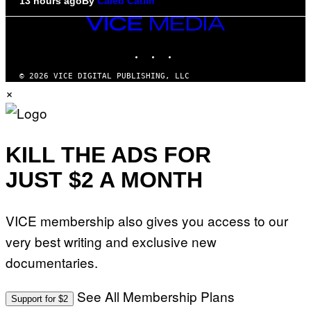
13 hours ago
By
Caleb Catlin
VICE
MEDIA
INSTAGRAM
TIKTOK
YOUTUBE
© 2026 VICE DIGITAL PUBLISHING, LLC
×
KILL THE ADS FOR
JUST $2 A MONTH
VICE membership also gives you access to our
very best writing and exclusive new
documentaries.
See All Membership Plans
Support for $2