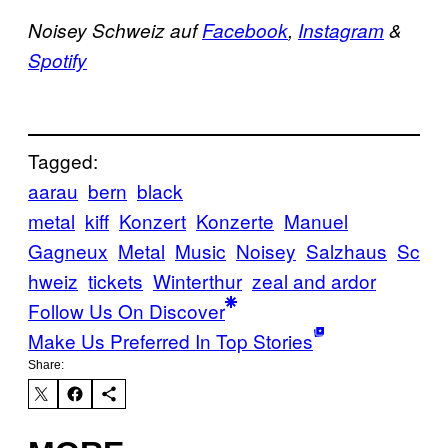
Noisey Schweiz auf
Facebook
,
Instagram
&
Spotify
Tagged:
aarau
bern
black
metal
kiff
Konzert
Konzerte
Manuel
Gagneux
Metal
Music
Noisey
Salzhaus
Sc
hweiz
tickets
Winterthur
zeal and ardor
Follow Us On Discover
Make Us Preferred In Top Stories
Share: