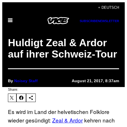
Skip
+ DEUTSCH
to
Open
content
SUBSCRIBE
NEWSLETTER
Menu
Huldigt Zeal & Ardor
auf ihrer Schweiz-Tour
By
Noisey Staff
August 21, 2017, 8:37am
Share:
Es wird im Land der helvetischen Folklore
wieder gesündigt:
Zeal & Ardor
kehren nach