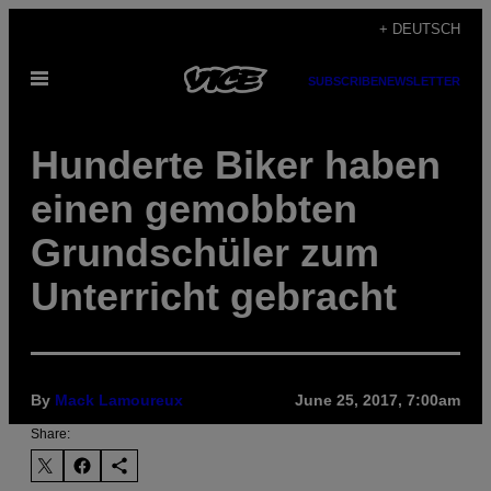
Skip
+ DEUTSCH
to
Open
content
SUBSCRIBE
NEWSLETTER
Menu
Hunderte Biker haben
einen gemobbten
Grundschüler zum
Unterricht gebracht
By
Mack Lamoureux
June 25, 2017, 7:00am
Share: