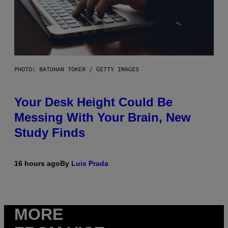
PHOTO: BATUHAN TOKER / GETTY IMAGES
Your Desk Height Could Be
Messing With Your Brain, New
Study Finds
16 hours ago
By
Luis Prada
MORE