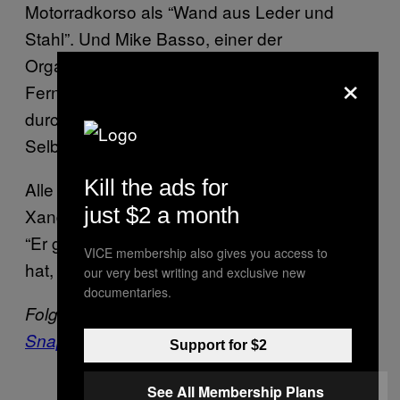
Motorradkorso als “Wand aus Leder und
Stahl”. Und Mike Basso, einer der
Organisatoren, sagte gegenüber dem
×
Fernsehsender CBC: “Hoffentlich hat Xander
durch unsere Unterstützung jetzt mehr
Selbstvertrauen.”
Kill the ads for
Alle Biker, die bei der Fahrt mitmachten, seien
just $2 a month
Xanders Brüder und Schwestern, so Basso.
“Er gehört zu uns. Wer ein Problem mit ihm
VICE membership also gives you access to
hat, der hat auch ein Problem mit uns.”
our very best writing and exclusive new
documentaries.
Folge VICE auf
Facebook
,
Instagram
und
Snapchat
.
Support for $2
See All Membership Plans