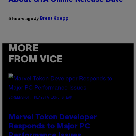
About GTA Online Release Date
By
5 hours ago
Brent Koepp
MORE
FROM VICE
SCREENSHOT: PLAYSTATION, STEAM
Marvel Tokon Developer
Responds to Major PC
Performance Issues