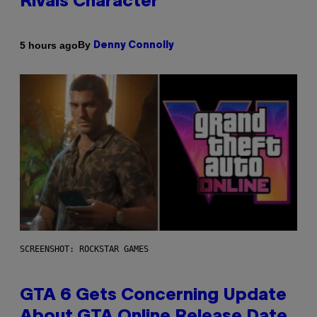
Rivals Character
By
5 hours ago
Denny Connolly
SCREENSHOT: ROCKSTAR GAMES
GTA 6 Gets Concerning Update