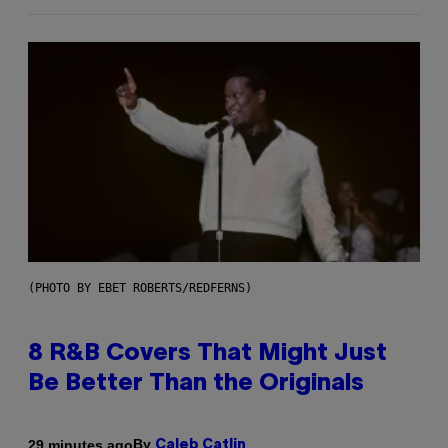
(PHOTO BY EBET ROBERTS/REDFERNS)
8 R&B Covers That Might Just
Be Better Than the Originals
By
29 minutes ago
Caleb Catlin