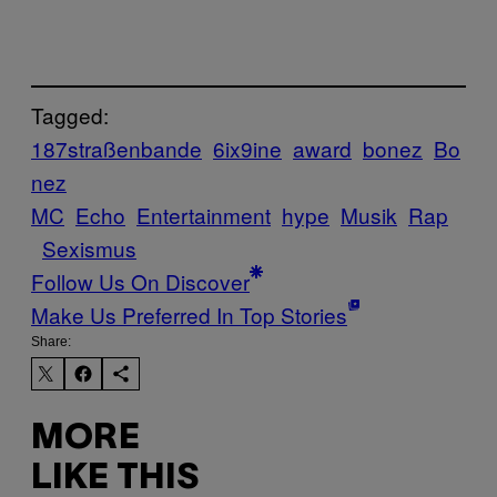
Tagged:
187straßenbande
6ix9ine
award
bonez
Bo
nez
MC
Echo
Entertainment
hype
Musik
Rap
Sexismus
Follow Us On Discover
Make Us Preferred In Top Stories
Share:
MORE
LIKE THIS