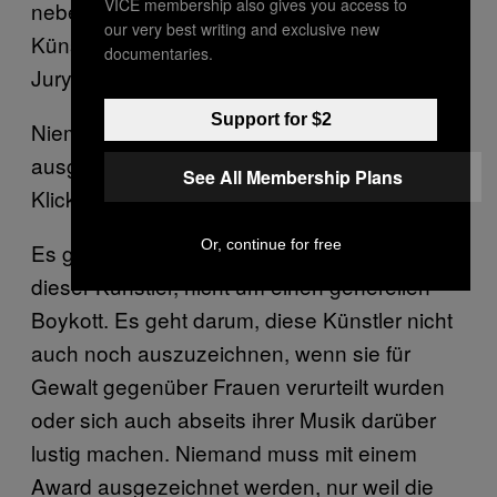
VICE membership also gives you access to
neben vielen völlig unproblematischen
our very best writing and exclusive new
Künstlerinnen und Künstlern, für die sich die
documentaries.
Jury entschieden hat.
Support for $2
Niemand muss mit einem Award
ausgezeichnet werden, nur weil die
See All Membership Plans
Klickzahlen gut sind.
Or, continue for free
Es geht nicht um eine Zensur der Musik
dieser Künstler, nicht um einen generellen
Boykott. Es geht darum, diese Künstler nicht
auch noch auszuzeichnen, wenn sie für
Gewalt gegenüber Frauen verurteilt wurden
oder sich auch abseits ihrer Musik darüber
lustig machen. Niemand muss mit einem
Award ausgezeichnet werden, nur weil die