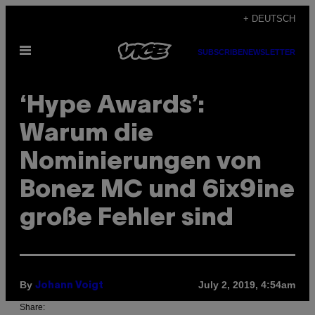
Skip
+ DEUTSCH
to
Open
content
SUBSCRIBE
NEWSLETTER
Menu
‘Hype Awards’:
Warum die
Nominierungen von
Bonez MC und 6ix9ine
große Fehler sind
By
July 2, 2019, 4:54am
Johann Voigt
Share: