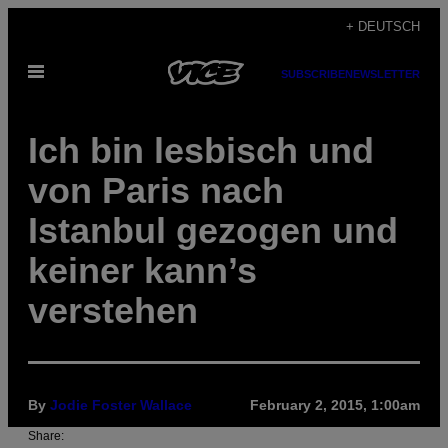
Skip
+ DEUTSCH
to
Open
content
SUBSCRIBE
NEWSLETTER
Menu
Ich bin lesbisch und
von Paris nach
Istanbul gezogen und
keiner kann’s
verstehen
By
Jodie Foster Wallace
February 2, 2015, 1:00am
Share: