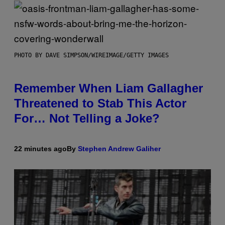
PHOTO BY DAVE SIMPSON/WIREIMAGE/GETTY IMAGES
Remember When Liam Gallagher
Threatened to Stab This Actor
For… Not Telling a Joke?
22 minutes ago
By
Stephen Andrew Galiher