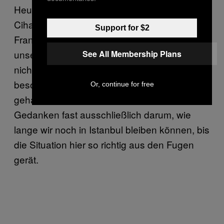
Heute leben meine Freundin und ich in
Cihangir. Im nächsten Sommer wollen wir in
Support for $2
Frankreich heiraten, obwohl ich weiß, dass
unserer Bund der Ehe in der Türkei rein gar
See All Membership Plans
nichts wert sein wird. Ich habe eigentlich nie
besonders viel von der Institution Ehe
Or, continue for free
gehalten, aber mittlerweile kreisen meine
Gedanken fast ausschließlich darum, wie
lange wir noch in Istanbul bleiben können, bis
die Situation hier so richtig aus den Fugen
gerät.