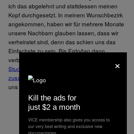
ich das abgelehnt und stattdessen meinen
Kopf durchgesetzt. In meinem Wunschbezirk
angekommen, haben wir für mehrere Monate
unsere Nachbarn glauben lassen, dass wir
verheiratet sind, denn das schien uns das
Einfachste zu sein. Bis Erdoğan dann
×
verbieten wollte, dass
unverheiratete
Studenten und Studentinnen
zusammenwohnen
. Denn da begannen für
uns ziemlich stressige Zeiten.
Kill the ads for
just $2 a month
Die Autorin und ihre Freundin bei
VICE membership also gives you access to
der letzten Gay Pride in Istanbul
our very best writing and exclusive new
documentaries.