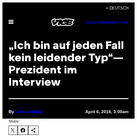
Skip
+ DEUTSCH
to
Open
content
SUBSCRIBE
NEWSLETTER
Menu
„Ich bin auf jeden Fall
kein leidender Typ“—
Prezident im
Interview
By
April 6, 2016, 3:00am
Lisa Ludwig
Share: