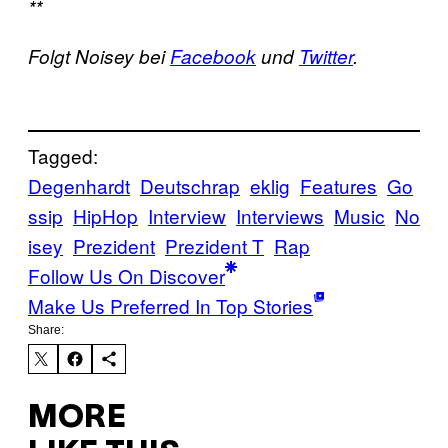
**
Folgt Noisey bei
Facebook
und
Twitter
.
Tagged:
Degenhardt
Deutschrap
eklig
Features
Go
ssip
HipHop
Interview
Interviews
Music
No
isey
Prezident
Prezident T
Rap
Follow Us On Discover
Make Us Preferred In Top Stories
Share:
MORE