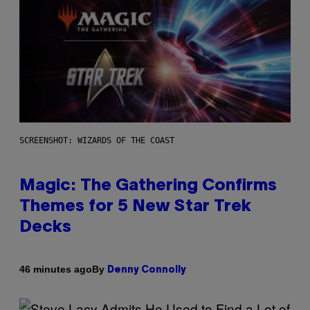
SCREENSHOT: WIZARDS OF THE COAST
Magic: The Gathering Confirms
Themes for 5 New Star Trek
Decks
By
46 minutes ago
Denny Connolly