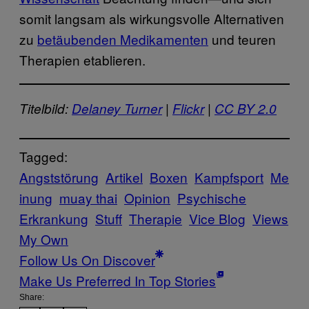
somit langsam als wirkungsvolle Alternativen
zu
betäubenden Medikamenten
und teuren
Therapien etablieren.
Titelbild:
Delaney Turner
|
Flickr
|
CC BY 2.0
Tagged:
Angststörung
Artikel
Boxen
Kampfsport
Me
inung
muay thai
Opinion
Psychische
Erkrankung
Stuff
Therapie
Vice Blog
Views
My Own
Follow Us On Discover
Make Us Preferred In Top Stories
Share: