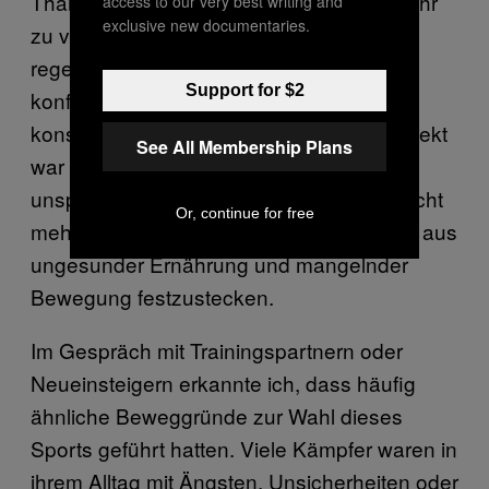
Thai lernte ich, negative Gefühle nicht mehr
access to our very best writing and
exclusive new documentaries.
zu verdrängen, denn im Training war ich
regelmäßig mit Wut oder Aggression
Support for $2
konfrontiert und konnte sie als Ansporn
konstruktiv nutzen. Ein positiver Nebeneffekt
See All Membership Plans
war auch, dass ich nach meiner
unsportlichen Zeit wieder fit wurde und nicht
Or, continue for free
mehr das Gefühl hatte, in einem Kreislauf aus
ungesunder Ernährung und mangelnder
Bewegung festzustecken.
Im Gespräch mit Trainingspartnern oder
Neueinsteigern erkannte ich, dass häufig
ähnliche Beweggründe zur Wahl dieses
Sports geführt hatten. Viele Kämpfer waren in
ihrem Alltag mit Ängsten, Unsicherheiten oder