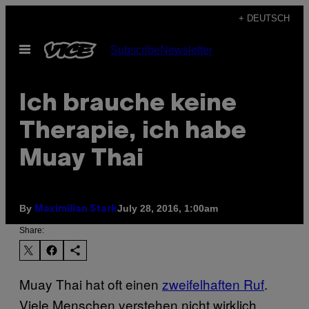
Skip
+ DEUTSCH
to
Open
Subscribe
Newsletter
content
Menu
Ich brauche keine
Therapie, ich habe
Muay Thai
By
July 28, 2016, 1:00am
Maximilian Stark
Share:
Muay Thai hat oft einen
zweifelhaften Ruf
.
Viele Menschen verstehen nicht wirklich,