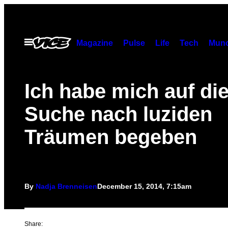
Skip
to
content
Open
Magazine
Pulse
Life
Tech
Munc
Menu
Ich habe mich auf di
Suche nach luziden
Träumen begeben
By
Nadja Brenneisen
December 15, 2014, 7:15am
Share: