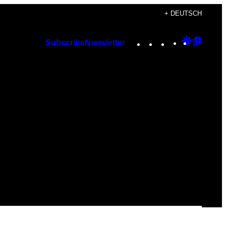
+ DEUTSCH
Instagram
TikTok
YouTube
Google
Googl
Subscribe
Newsletter
Discover
Top
Posts