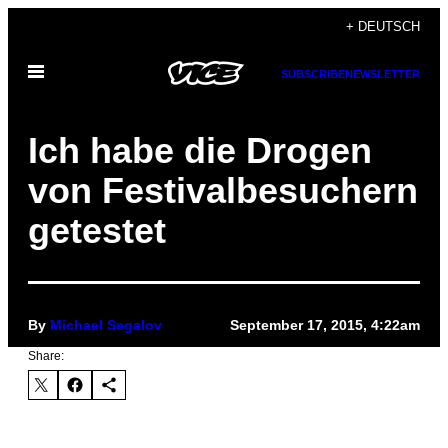
Skip
+ DEUTSCH
to
Open
content
SUBSCRIBE
NEWSLETTER
Menu
Ich habe die Drogen
von Festivalbesuchern
getestet
By
Michael Segalov
September 17, 2015, 4:22am
Share: