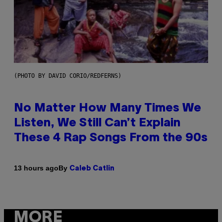
(PHOTO BY DAVID CORIO/REDFERNS)
No Matter How Many Times We
Listen, We Still Can’t Explain
These 4 Rap Songs From the 90s
By
13 hours ago
Caleb Catlin
MORE