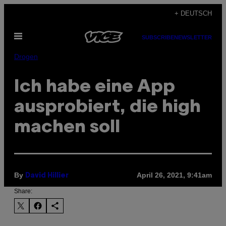
Skip
+ DEUTSCH
to
Open
content
SUBSCRIBE
NEWSLETTER
Menu
Drogen
Ich habe eine App
ausprobiert, die high
machen soll
By
April 26, 2021, 9:41am
David Hillier
Share: