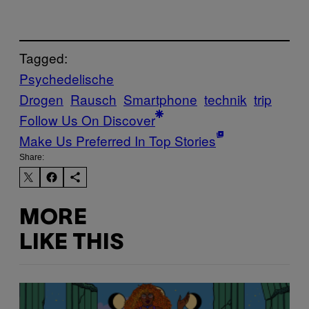
Tagged:
Psychedelische
Drogen
Rausch
Smartphone
technik
trip
Follow Us On Discover
Make Us Preferred In Top Stories
Share:
MORE
LIKE THIS