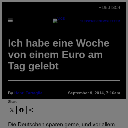
Skip
+ DEUTSCH
to
Open
content
SUBSCRIBE
NEWSLETTER
Menu
Ich habe eine Woche
von einem Euro am
Tag gelebt
By
Henri Tartaglia
September 9, 2014, 7:16am
Share:
Die Deutschen sparen gerne, und vor allem