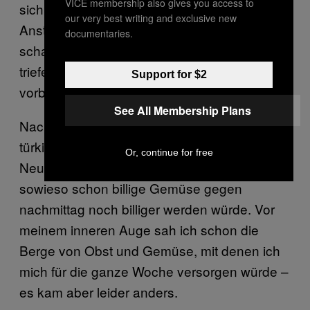
VICE membership also gives you access to
sich welche. Immerhin hatten ein paar den
our very best writing and exclusive new
Anstand, verschämt auf den Boden zu
documentaries.
schauen, wenn sie mit ihrem vor Fett
triefenden Brötchen an meinem Tisch
Support for $2
vorbeikamen.
See All Membership Plans
Nachmittags fuhr ich erstmal auf den
türkischen Markt am Maybachufer in
Or, continue for free
Neukölln, weil ich gehört hatte, dass das
sowieso schon billige Gemüse gegen
nachmittag noch billiger werden würde. Vor
meinem inneren Auge sah ich schon die
Berge von Obst und Gemüse, mit denen ich
mich für die ganze Woche versorgen würde –
es kam aber leider anders.