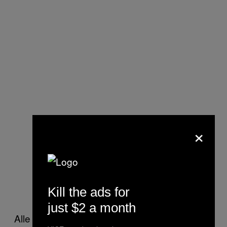
×
Kill the ads for
just $2 a month
Alle meine Kollegen rannten los und kauften