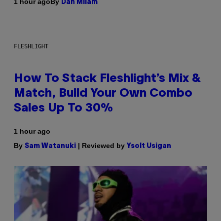
By
1 hour ago
Dan Milam
FLESHLIGHT
How To Stack Fleshlight’s Mix &
Match, Build Your Own Combo
Sales Up To 30%
1 hour ago
By
| Reviewed by
Sam Watanuki
Ysolt Usigan