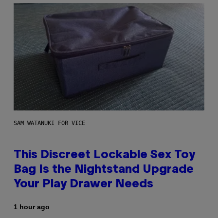
SAM WATANUKI FOR VICE
This Discreet Lockable Sex Toy
Bag Is the Nightstand Upgrade
Your Play Drawer Needs
1 hour ago