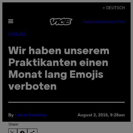
Skip
+ DEUTSCH
to
Open
content
SUBSCRIBE
NEWSLETTER
Menu
Popkultur
Wir haben unserem
Praktikanten einen
Monat lang Emojis
verboten
By
August 2, 2016, 9:28am
Lukas Kammer
Share: