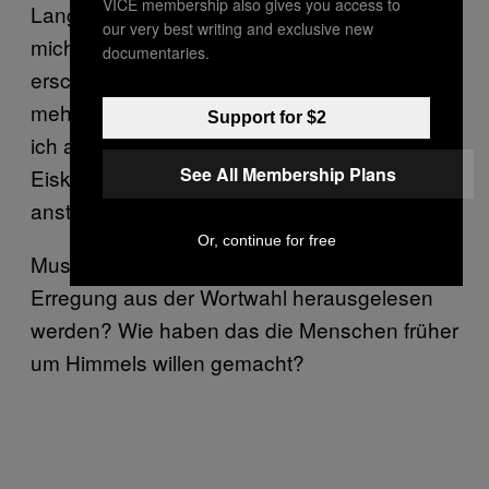
VICE membership also gives you access to
Langsam gewöhne ich mich an den Stil, der
our very best writing and exclusive new
mich irgendwie geheimnisvoll und ernst
documentaries.
erscheinen lässt. Ich benutze wesentlich
mehr Ausrufezeichen, um zu zeigen, wenn
Support for $2
ich aufgeregt bin, um nicht dauernd wie ein
See All Membership Plans
Eisklotz zu wirken. Mittlerweile sage ich
anstatt “Haha” immer “Oh je” oder “Oh Gott”.
Or, continue for free
Muss bei Briefdeutsch eigentlich die
Erregung aus der Wortwahl herausgelesen
werden? Wie haben das die Menschen früher
um Himmels willen gemacht?