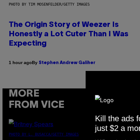
PHOTO BY TIM MOSENFELDER/GETTY IMAGES
The Origin Story of Weezer Is
Honestly a Lot Cuter Than I Was
Expecting
By
1 hour ago
Stephen Andrew Galiher
MORE
FROM VICE
Kill the ads f
just $2 a mo
PHOTO BY L. BUSACCA/GETTY IMAGES