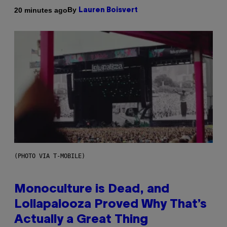
By
20 minutes ago
Lauren Boisvert
(PHOTO VIA T-MOBILE)
Monoculture is Dead, and
Lollapalooza Proved Why That’s
Actually a Great Thing