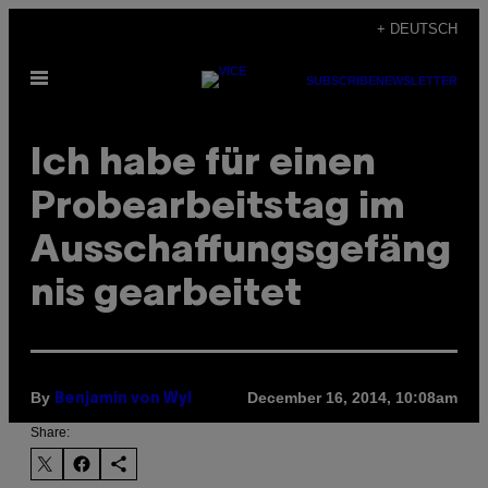
Skip
+ DEUTSCH
to
Open
content
SUBSCRIBE
NEWSLETTER
Menu
Ich habe für einen
Probearbeitstag im
Ausschaffungsgefäng
nis gearbeitet
By
December 16, 2014, 10:08am
Benjamin von Wyl
Share: