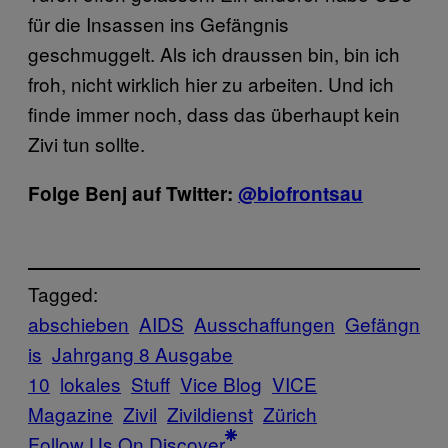
für die Insassen ins Gefängnis
geschmuggelt. Als ich draussen bin, bin ich
froh, nicht wirklich hier zu arbeiten. Und ich
finde immer noch, dass das überhaupt kein
Zivi tun sollte.
Folge Benj auf Twitter:
@biofrontsau
Tagged:
abschieben
AIDS
Ausschaffungen
Gefängn
is
Jahrgang 8 Ausgabe
10
lokales
Stuff
Vice Blog
VICE
Magazine
Zivil
Zivildienst
Zürich
Follow Us On Discover