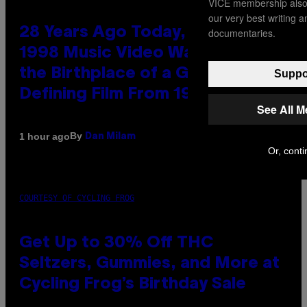
VICE membership also 
our very best writing 
28 Years Ago Today, an Iconic
documentaries.
1998 Music Video Was Shot at
the Birthplace of a Genre-
Suppor
Defining Film From 1978
See All 
By
1 hour ago
Dan Milam
Or, conti
COURTESY OF CYCLING FROG
Get Up to 30% Off THC
Seltzers, Gummies, and More at
Cycling Frog’s Birthday Sale