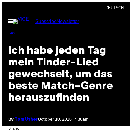
Skip
+ DEUTSCH
to
Open
Subscribe
Newsletter
content
Menu
Sex
Ich habe jeden Tag
mein Tinder-Lied
gewechselt, um das
beste Match-Genre
herauszufinden
By
October 10, 2016, 7:30am
Tom Usher
Share: