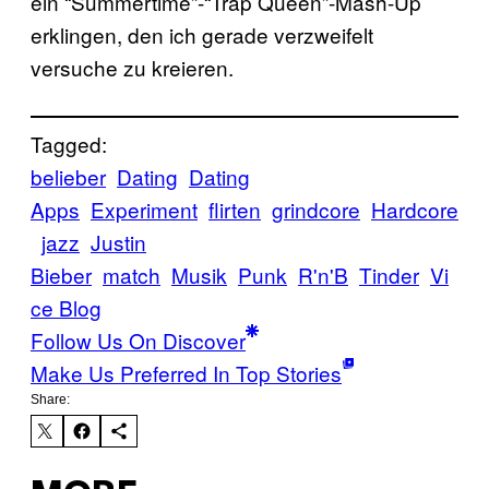
ein “Summertime”-“Trap Queen”-Mash-Up
erklingen, den ich gerade verzweifelt
versuche zu kreieren.
Tagged:
belieber
Dating
Dating
Apps
Experiment
flirten
grindcore
Hardcore
jazz
Justin
Bieber
match
Musik
Punk
R'n'B
Tinder
Vi
ce Blog
Follow Us On Discover
Make Us Preferred In Top Stories
Share: