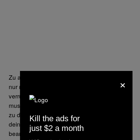
Zu allererst unterhalten sie sich dort einfach
×
nur mit dir, um sicherzugehen, dass du nicht
verrückt oder irgendwas in der Art bist. Du
musst dann an einem Computer 300 Fragen
zu deiner Stimmung, deiner Verfassung
Kill the ads for
deinem Behandlungsstand und so weiter
just $2 a month
beantworten, um herauszufinden, ob die