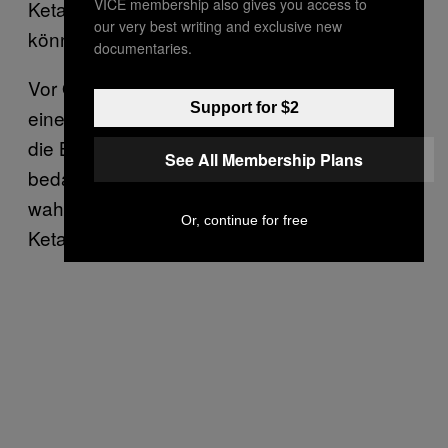
VICE membership also gives you access to
Ketaminbehandlung dir überhaupt helfen
our very best writing and exclusive new
könnte.
documentaries.
Vor Ort haben sie auch einen Psychiater, der
Support for $2
einen befragt. Sie lassen definitiv nicht jeden
die Behandlung machen und schienen auch
See All Membership Plans
bedacht darauf, die Leute auszusieben, die
wahrscheinlich nur gekommen waren, um an
Or, continue for free
Ketamin zu kommen.