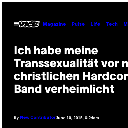
Skip
to
content
Open
Magazine
Pulse
Life
Tech
M
Menu
Ich habe meine
Transsexualität vor 
christlichen Hardco
Band verheimlicht
By
June 10, 2015, 6:24am
New Contributor