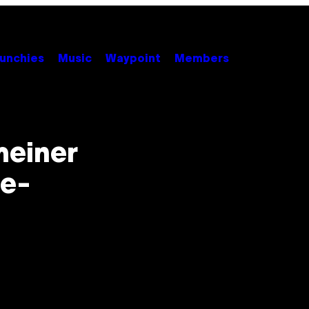
unchies
Music
Waypoint
Members
meiner
re-