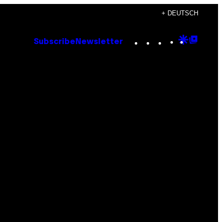
+ DEUTSCH
Instagram
TikTok
YouTube
Google
Goog
Subscribe
Newsletter
Discove
Top
Posts