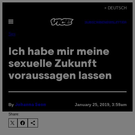
Skip
+ DEUTSCH
to
Open
content
SUBSCRIBE
NEWSLETTER
Menu
Sex
Ich habe mir meine
sexuelle Zukunft
voraussagen lassen
By
January 25, 2019, 3:59am
Johanna Senn
Share: