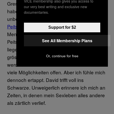
VICE membership also gives you access to
Grenzen. David muss mein Zögern bemerkt
our very best writing and exclusive new
haben, und fügt hinzu: “Das heisst nicht
documentaries.
unbedingt, dass
Schläge oder
Peitschenhiebe
involviert sind. Manche
Support for $2
Menschen können problemlos stundenlange
See All Membership Plans
Peitschensessions aushalten. Die Grenzen
liegen für jeden woanders. Andere haben die
grösste Mühe damit, ganz zart berührt zu
Or, continue for free
werden.” Schon wieder lässt er mir viel zu
viele Möglichkeiten offen. Aber ich fühle mich
dennoch ertappt. David trifft voll ins
Schwarze. Unweigerlich erinnere ich mich an
Zeiten, in denen mein Sexleben alles andere
als zärtlich verlief.