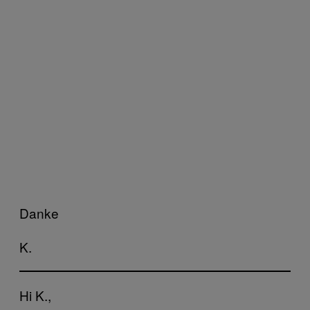
Danke
K.
Hi K.,