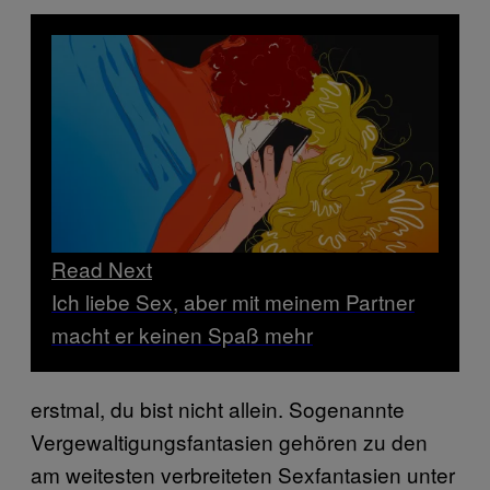
Read Next
Ich liebe Sex, aber mit meinem Partner
macht er keinen Spaß mehr
erstmal, du bist nicht allein. Sogenannte
Vergewaltigungsfantasien gehören zu den
am weitesten verbreiteten Sexfantasien unter