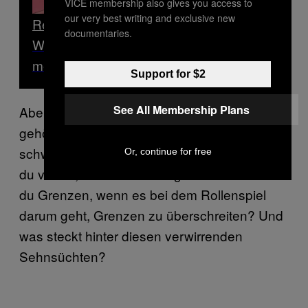
VICE membership also gives you access to
our very best writing and exclusive new
Read Next
documentaries.
Wir haben einen Tag mit einer
menschlichen Gummipuppe verbracht
Support for $2
See All Membership Plans
Aber selbst mit dieser wichtigen Abgrenzung
gehört der Metakonsens zu den
schwierigsten BDSM-Spielarten. Woher weißt
Or, continue for free
du vorher, was dir wirklich gefällt? Wie setzt
du Grenzen, wenn es bei dem Rollenspiel
darum geht, Grenzen zu überschreiten? Und
was steckt hinter diesen verwirrenden
Sehnsüchten?