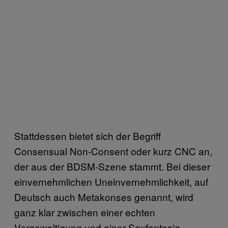
Stattdessen bietet sich der Begriff
Consensual Non-Consent oder kurz CNC an,
der aus der BDSM-Szene stammt. Bei dieser
einvernehmlichen Uneinvernehmlichkeit, auf
Deutsch auch Metakonses genannt, wird
ganz klar zwischen einer echten
Vergewaltigung und einer Sexfantasie