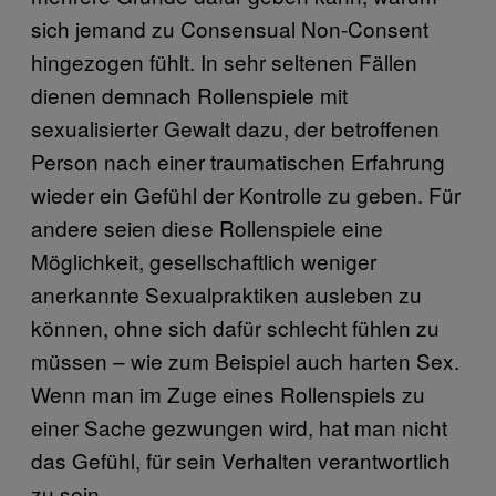
sich jemand zu Consensual Non-Consent
hingezogen fühlt. In sehr seltenen Fällen
dienen demnach Rollenspiele mit
sexualisierter Gewalt dazu, der betroffenen
Person nach einer traumatischen Erfahrung
wieder ein Gefühl der Kontrolle zu geben. Für
andere seien diese Rollenspiele eine
Möglichkeit, gesellschaftlich weniger
anerkannte Sexualpraktiken ausleben zu
können, ohne sich dafür schlecht fühlen zu
müssen – wie zum Beispiel auch harten Sex.
Wenn man im Zuge eines Rollenspiels zu
einer Sache gezwungen wird, hat man nicht
das Gefühl, für sein Verhalten verantwortlich
zu sein.