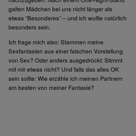
galten Mädchen bei uns nicht länger als
etwas “Besonderes” – und ich wollte natürlich
besonders sein.
Ich frage mich also: Stammen meine
Sexfantasien aus einer falschen Vorstellung
von Sex? Oder anders ausgedrückt: Stimmt
mit mir etwas nicht? Und falls das alles OK
sein sollte: Wie erzähle ich meinen Partnern
am besten von meiner Fantasie?