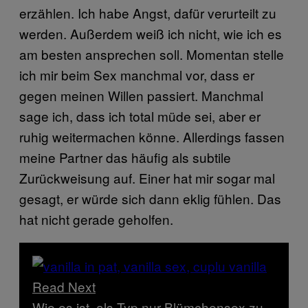
erzählen. Ich habe Angst, dafür verurteilt zu
werden. Außerdem weiß ich nicht, wie ich es
am besten ansprechen soll. Momentan stelle
ich mir beim Sex manchmal vor, dass er
gegen meinen Willen passiert. Manchmal
sage ich, dass ich total müde sei, aber er
ruhig weitermachen könne. Allerdings fassen
meine Partner das häufig als subtile
Zurückweisung auf. Einer hat mir sogar mal
gesagt, er würde sich dann eklig fühlen. Das
hat nicht gerade geholfen.
Read Next
Wie es ist, als Typ nur Blümchensex zu