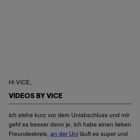
Hi VICE,
VIDEOS BY VICE
ich stehe kurz vor dem Uniabschluss und mir
geht es besser denn je. Ich habe einen lieben
Freundeskreis,
an der Uni
läuft es super und