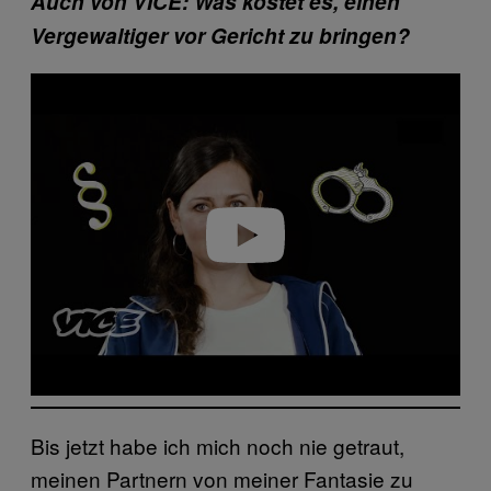
Auch von VICE: Was kostet es, einen
Vergewaltiger vor Gericht zu bringen?
Play video
Bis jetzt habe ich mich noch nie getraut,
meinen Partnern von meiner Fantasie zu