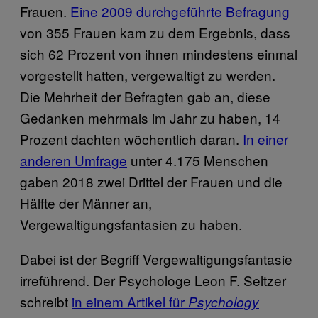
Frauen.
Eine 2009 durchgeführte Befragung
von 355 Frauen kam zu dem Ergebnis, dass
sich 62 Prozent von ihnen mindestens einmal
vorgestellt hatten, vergewaltigt zu werden.
Die Mehrheit der Befragten gab an, diese
Gedanken mehrmals im Jahr zu haben, 14
Prozent dachten wöchentlich daran.
In einer
anderen Umfrage
unter 4.175 Menschen
gaben 2018 zwei Drittel der Frauen und die
Hälfte der Männer an,
Vergewaltigungsfantasien zu haben.
Dabei ist der Begriff Vergewaltigungsfantasie
irreführend. Der Psychologe Leon F. Seltzer
schreibt
in einem Artikel für
Psychology