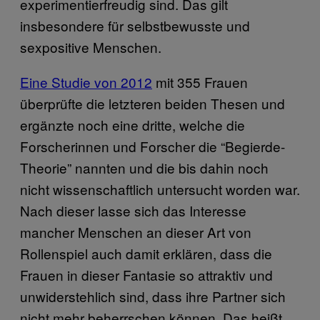
experimentierfreudig sind. Das gilt
insbesondere für selbstbewusste und
sexpositive Menschen.
Eine Studie von 2012
mit 355 Frauen
überprüfte die letzteren beiden Thesen und
ergänzte noch eine dritte, welche die
Forscherinnen und Forscher die “Begierde-
Theorie” nannten und die bis dahin noch
nicht wissenschaftlich untersucht worden war.
Nach dieser lasse sich das Interesse
mancher Menschen an dieser Art von
Rollenspiel auch damit erklären, dass die
Frauen in dieser Fantasie so attraktiv und
unwiderstehlich sind, dass ihre Partner sich
nicht mehr beherrschen können. Das heißt,