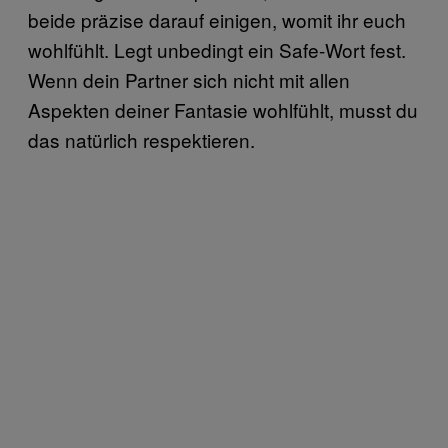
beide präzise darauf einigen, womit ihr euch
wohlfühlt. Legt unbedingt ein Safe-Wort fest.
Wenn dein Partner sich nicht mit allen
Aspekten deiner Fantasie wohlfühlt, musst du
das natürlich respektieren.