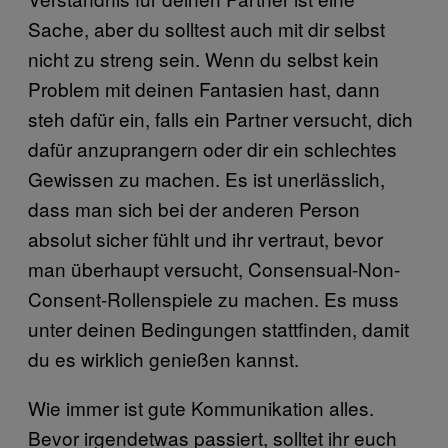
Sache, aber du solltest auch mit dir selbst
nicht zu streng sein. Wenn du selbst kein
Problem mit deinen Fantasien hast, dann
steh dafür ein, falls ein Partner versucht, dich
dafür anzuprangern oder dir ein schlechtes
Gewissen zu machen. Es ist unerlässlich,
dass man sich bei der anderen Person
absolut sicher fühlt und ihr vertraut, bevor
man überhaupt versucht, Consensual-Non-
Consent-Rollenspiele zu machen. Es muss
unter deinen Bedingungen stattfinden, damit
du es wirklich genießen kannst.
Wie immer ist gute Kommunikation alles.
Bevor irgendetwas passiert, solltet ihr euch