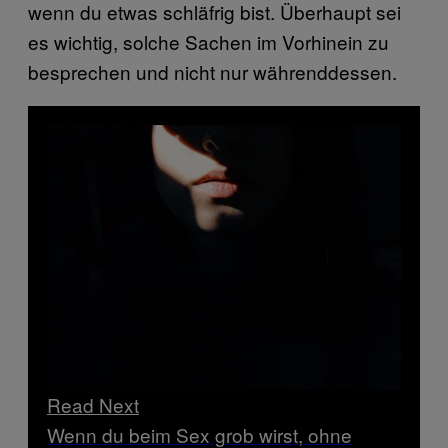
wenn du etwas schläfrig bist. Überhaupt sei
es wichtig, solche Sachen im Vorhinein zu
besprechen und nicht nur währenddessen.
Read Next
Wenn du beim Sex grob wirst, ohne