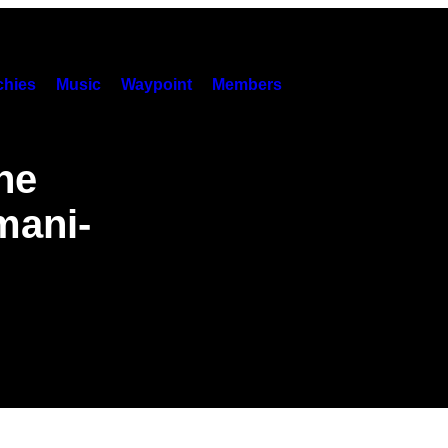
hies
Music
Waypoint
Members
ne
mani-