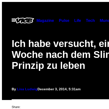
Skip
to
content
Open
Magazine
Pulse
Life
Tech
Munc
Menu
Ich habe versucht, ei
Woche nach dem Sli
Prinzip zu leben
By
Lisa Ludwig
December 3, 2014, 5:31am
Share: