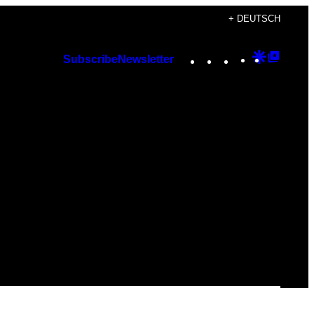
+ DEUTSCH
Instagram
TikTok
YouTube
Google
Googl
Subscribe
Newsletter
Discover
Top
Posts