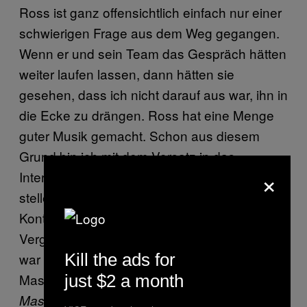
Ross ist ganz offensichtlich einfach nur einer
schwierigen Frage aus dem Weg gegangen.
Wenn er und sein Team das Gespräch hätten
weiter laufen lassen, dann hätten sie
gesehen, dass ich nicht darauf aus war, ihn in
die Ecke zu drängen. Ross hat eine Menge
guter Musik gemacht. Schon aus diesem
Grund bin ich mit dem Vorsatz in das
×
Interview gegangen, ihm richtige Fragen zu
stellen. Natürlich würde ich ihn zu der
Kontroverse über die
Vergewaltigungstextzeile befragen. Vielleicht
Kill the ads for
war es das Format des Interviews—eine Art
Massenabfertigung, um sein neuen Albums
just $2 a month
zu promoten, bei der ein
Mastermind