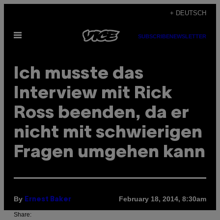
Skip
+ DEUTSCH
to
Open
content
SUBSCRIBE
NEWSLETTER
Menu
Ich musste das
Interview mit Rick
Ross beenden, da er
nicht mit schwierigen
Fragen umgehen kann
By
February 18, 2014, 8:30am
Ernest Baker
Share: