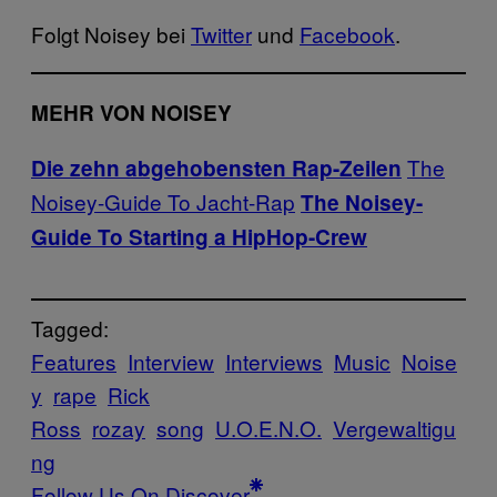
Folgt Noisey bei
Twitter
und
Facebook
.
MEHR VON NOISEY
The
Die zehn abgehobensten Rap-Zeilen
Noisey-Guide To Jacht-Rap
The Noisey-
Guide To Starting a HipHop-Crew
Tagged:
Features
Interview
Interviews
Music
Noise
y
rape
Rick
Ross
rozay
song
U.O.E.N.O.
Vergewaltigu
ng
Follow Us On Discover