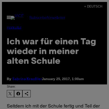
Skip
+ DEUTSCH
to
Open
Subscribe
Newsletter
content
Menu
Popkultur
Ich war für einen Tag
wieder in meiner
alten Schule
By
January 25, 2017, 1:00am
Sabrina Kraußler
Share:
Seitdem ich mit der Schule fertig und Teil der