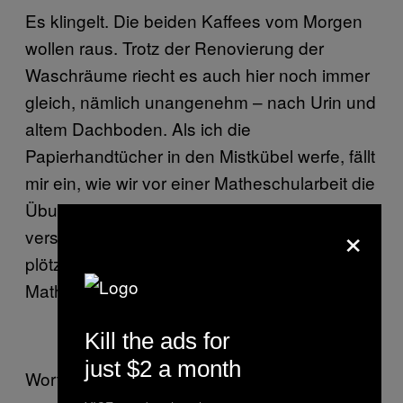
Es klingelt. Die beiden Kaffees vom Morgen
wollen raus. Trotz der Renovierung der
Waschräume riecht es auch hier noch immer
gleich, nämlich unangenehm – nach Urin und
altem Dachboden. Als ich die
Papierhandtücher in den Mistkübel werfe, fällt
mir ein, wie wir vor einer Matheschularbeit die
Übungshefte unter dem Papiermistkübel
×
versteckten. Nach der Schularbeit waren sie
plötzlich verschwunden. Ob es meine
Mathelehrerin war, wissen wir bis heute nicht.
Kill the ads for
just $2 a month
Wortlos geht sie an mir vorbei, als sie in der