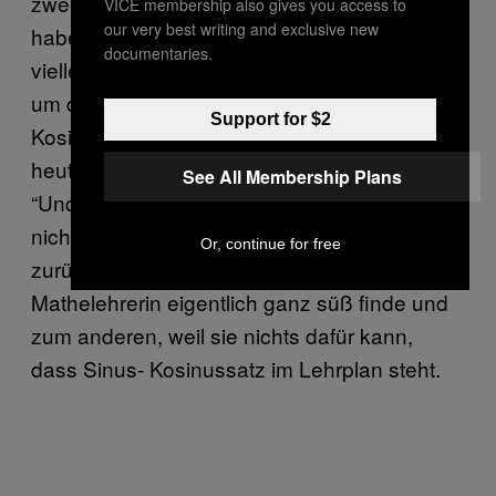
zweiten Stunde die Klasse betritt und ich
VICE membership also gives you access to
our very best writing and exclusive new
habe Angst, dass sie die Übungshefte
documentaries.
vielleicht doch gefunden hat. Ihre Methoden,
um den Schülerinnen den Sinus- und den
Support for $2
Kosinussatz einzutrichtern, haben sich bis
heute nicht geändert. Ich würde gerne laut
See All Membership Plans
“Und ich hatte Recht, das habe ich bis heute
nicht gebraucht!” rufen, aber ich halte mich
Or, continue for free
zurück. Zum einen, weil ich meine
Mathelehrerin eigentlich ganz süß finde und
zum anderen, weil sie nichts dafür kann,
dass Sinus- Kosinussatz im Lehrplan steht.