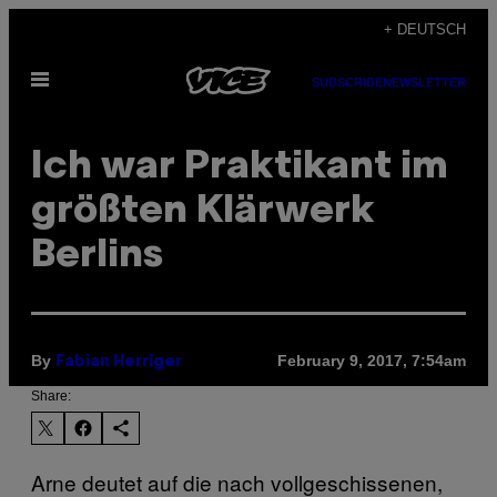
Skip
+ DEUTSCH
to
Open
content
SUBSCRIBE
NEWSLETTER
Menu
Ich war Praktikant im
größten Klärwerk
Berlins
By
February 9, 2017, 7:54am
Fabian Herriger
Share:
Arne deutet auf die nach vollgeschissenen,