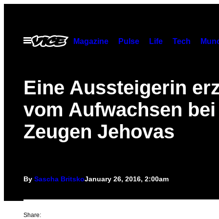
Skip
to
content
Open
Magazine
Pulse
Life
Tech
Munc
Menu
Eine Aussteigerin erz
vom Aufwachsen bei
Zeugen Jehovas
By
Sascha Britsko
January 26, 2016, 2:00am
Share: