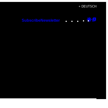
+ DEUTSCH
Instagram
TikTok
YouTube
Google
Googl
Subscribe
Newsletter
Discover
Top
Posts