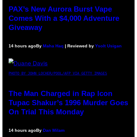
PAX’s New Aurora Burst Vape
Comes With a $4,000 Adventure
Giveaway
14 hours ago
By
Maha Haq
| Reviewed by
Ysolt Usigan
PHOTO BY JOHN LOCHER/POOL/AFP VIA GETTY IMAGES
The Man Charged in Rap Icon
Tupac Shakur’s 1996 Murder Goes
On Trial This Monday
14 hours ago
By
Dan Milam