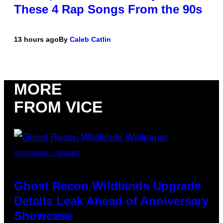
These 4 Rap Songs From the 90s
13 hours ago
By
Caleb Catlin
MORE
FROM VICE
SCREENSHOT: UBISOFT
Ghost Recon Wildlands Upgrade
Details Leak Ahead of Anniversary
Showcase