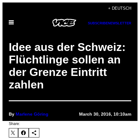
Skip
+ DEUTSCH
to
Open
content
SUBSCRIBE
NEWSLETTER
Menu
Idee aus der Schweiz:
Flüchtlinge sollen an
der Grenze Eintritt
zahlen
By
Marlene Göring
March 30, 2016, 10:10am
Share: