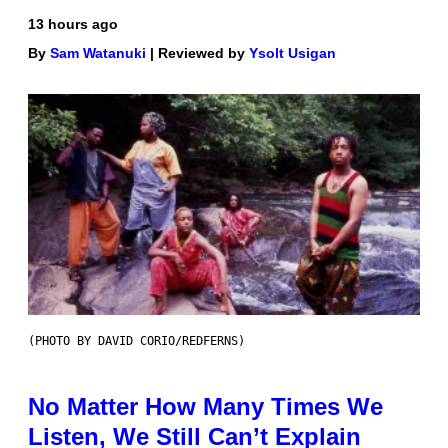
13 hours ago
By
Sam Watanuki
| Reviewed by
Ysolt Usigan
(PHOTO BY DAVID CORIO/REDFERNS)
No Matter How Many Times We
Listen, We Still Can’t Explain