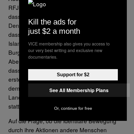
RFJ Burgenland, erklärt, wie wichtig es sei,
dass patriotische Kräfte zusammenhelfen.
Kill the ads for
Denn: „Von der SPÖ weiß man ja bereits,
just $2 a month
dass sie eine innige Freundschaft zu den
Islamisten pflegt.” Und auch die ÖVP
VICE membership also gives you access to
our very best writing and exclusive new
Burgenland stünde für eine Islamisierung des
documentaries.
Abendlandes. Also „sollte man uns danken,
dass wir es geschafft haben, dass zum
Support for $2
ersten Mal Identitärer Aktionismus—unter
dem Ehrenschutz der burgenländischen RFJ-
See All Membership Plans
Landesgruppe—im Burgenland
stattgefunden hat,” so Wassicek.
Or, continue for free
Auf die Frage, ob die Identitäre Bewegung
durch ihre Aktionen andere Menschen