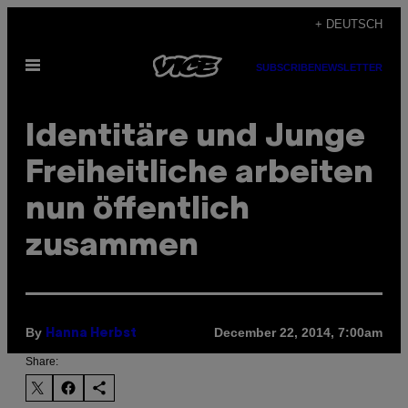
Skip
+ DEUTSCH
to
Open
content
SUBSCRIBE
NEWSLETTER
Menu
Identitäre und Junge
Freiheitliche arbeiten
nun öffentlich
zusammen
By
December 22, 2014, 7:00am
Hanna Herbst
Share: