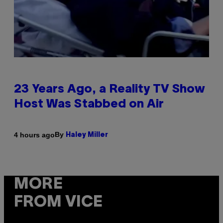
23 Years Ago, a Reality TV Show
Host Was Stabbed on Air
By
4 hours ago
Haley Miller
MORE
FROM VICE