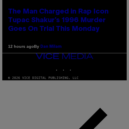
The Man Charged in Rap Icon
Tupac Shakur’s 1996 Murder
Goes On Trial This Monday
By
12 hours ago
Dan Milam
VICE
MEDIA
INSTAGRAM
TIKTOK
YOUTUBE
© 2026 VICE DIGITAL PUBLISHING, LLC