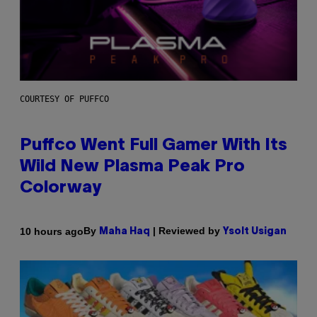
COURTESY OF PUFFCO
Puffco Went Full Gamer With Its
Wild New Plasma Peak Pro
Colorway
By
| Reviewed by
10 hours ago
Maha Haq
Ysolt Usigan