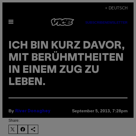
Skip
+ DEUTSCH
to
Open
content
SUBSCRIBE
NEWSLETTER
Menu
ICH BIN KURZ DAVOR,
MIT BERÜHMTHEITEN
IN EINEM ZUG ZU
LEBEN.
By
September 5, 2013, 7:28pm
River Donaghey
Share: