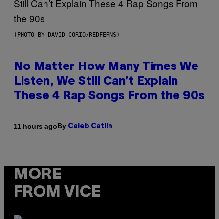
(PHOTO BY DAVID CORIO/REDFERNS)
No Matter How Many Times We
Listen, We Still Can’t Explain
These 4 Rap Songs From the 90s
By
11 hours ago
Caleb Catlin
MORE
FROM VICE