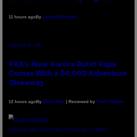
By
11 hours ago
Lauren Boisvert
COURTESY OF PAX
PAX’s New Aurora Burst Vape
Comes With a $4,000 Adventure
Giveaway
By
| Reviewed by
12 hours ago
Maha Haq
Ysolt Usigan
PHOTO BY JOHN LOCHER/POOL/AFP VIA GETTY IMAGES