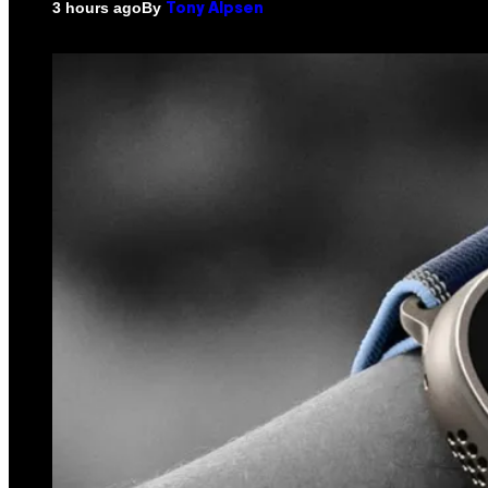
By
3 hours ago
Tony Alpsen