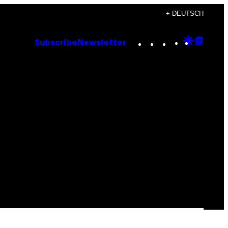
+ DEUTSCH
Instagram
TikTok
YouTube
Google
Goog
Subscribe
Newsletter
Discove
Top
Posts