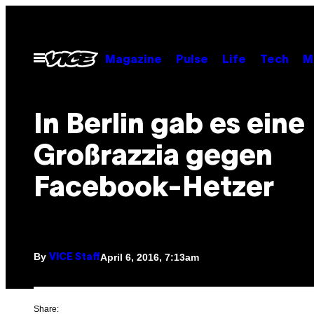
Skip
to
content
Open
Magazine
Pulse
Life
Tech
M
Menu
In Berlin gab es eine
Großrazzia gegen
Facebook-Hetzer
By
April 6, 2016, 7:13am
VICE Staff
Share: