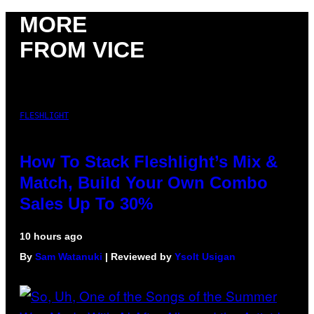
MORE
FROM VICE
FLESHLIGHT
How To Stack Fleshlight’s Mix &
Match, Build Your Own Combo
Sales Up To 30%
10 hours ago
By
Sam Watanuki
| Reviewed by
Ysolt Usigan