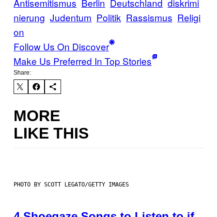
Antisemitismus
Berlin
Deutschland
diskrimi
nierung
Judentum
Politik
Rassismus
Religi
on
Follow Us On Discover
Make Us Preferred In Top Stories
Share:
MORE
LIKE THIS
PHOTO BY SCOTT LEGATO/GETTY IMAGES
4 Shoegaze Songs to Listen to if