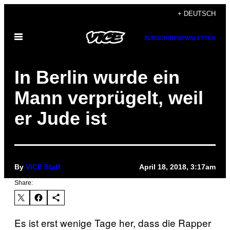
Skip
+ DEUTSCH
to
Open
content
SUBSCRIBE
NEWSLETTER
Menu
In Berlin wurde ein
Mann verprügelt, weil
er Jude ist
By
VICE Staff
April 18, 2018, 3:17am
Share:
Es ist erst wenige Tage her, dass die Rapper