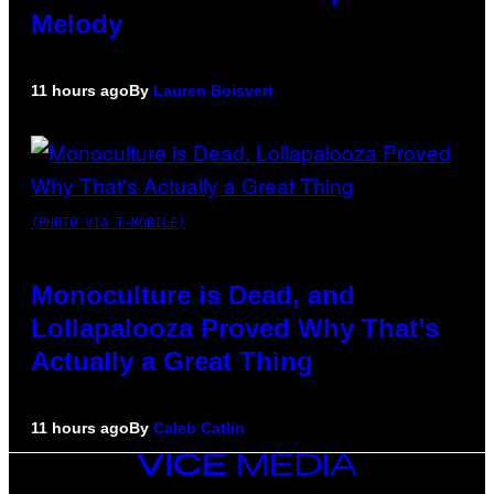
Melody
11 hours ago
By
Lauren Boisvert
(PHOTO VIA T-MOBILE)
Monoculture is Dead, and
Lollapalooza Proved Why That’s
Actually a Great Thing
11 hours ago
By
Caleb Catlin
VICE
MEDIA