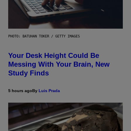
PHOTO: BATUHAN TOKER / GETTY IMAGES
Your Desk Height Could Be
Messing With Your Brain, New
Study Finds
5 hours ago
By
Luis Prada