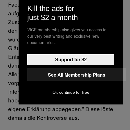
Facebook, dass der Insolvenzverwalter ihnen
Kill the ads for
aufgrund des besten Angebotes den
just $2 a month
Zuschlag erteilt habe und man prompt auch
den Mitarbeitern des White Trash vorgestellt
VICE membership also gives you access to
our very best writing and exclusive new
wurde. “Wir hätten gerne die
documentaries.
Gläubigerversammlung abgewartet, die diese
Entscheidung noch absegnen muss, um
Support for $2
damit an die Öffentlichkeit zu gehen.
Allerdings bekamen wir kurz nachdem wir
See All Membership Plans
vorgestellt wurden bereits eine
Interviewanfrage der
. Diese
Berliner Zeitung
Or, continue for free
haben wir nicht beantwortet und lieber eine
eigene Erklärung abgegeben.” Diese löste
damals die Kontroverse aus.