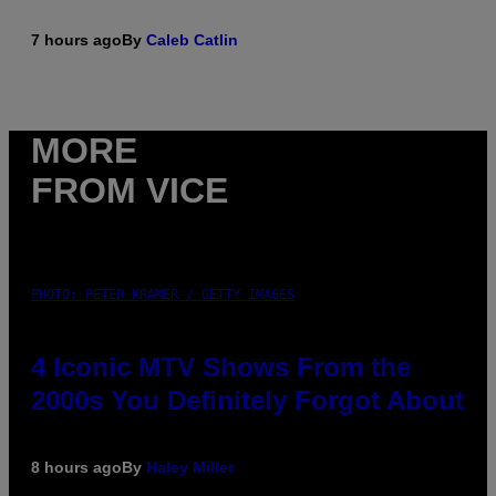
7 hours ago
By
Caleb Catlin
MORE
FROM VICE
PHOTO: PETER KRAMER / GETTY IMAGES
4 Iconic MTV Shows From the
2000s You Definitely Forgot About
8 hours ago
By
Haley Miller