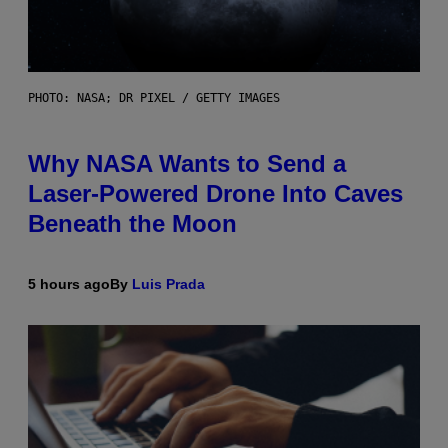
PHOTO: NASA; DR PIXEL / GETTY IMAGES
Why NASA Wants to Send a
Laser-Powered Drone Into Caves
Beneath the Moon
5 hours ago
By
Luis Prada