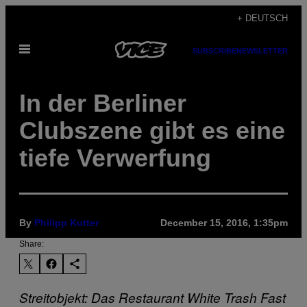
Skip
+ DEUTSCH
to
Open
content
SUBSCRIBE
NEWSLETTER
Menu
In der Berliner
Clubszene gibt es eine
tiefe Verwerfung
By
Philipp Kutter
December 15, 2016, 1:35pm
Share:
Streitobjekt: Das Restaurant White Trash Fast